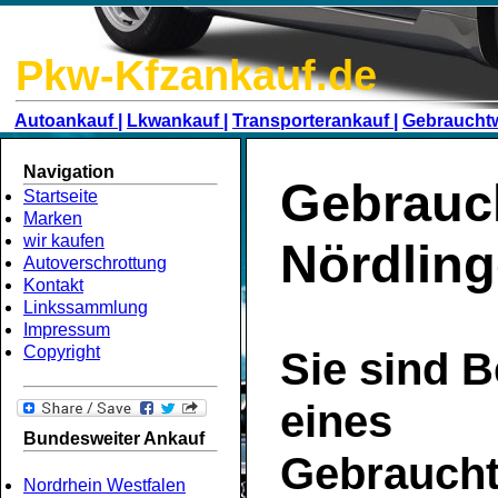
Pkw-Kfzankauf.de
Autoankauf |
Lkwankauf |
Transporterankauf |
Gebraucht
Navigation
Gebrauc
Startseite
Marken
wir kaufen
Nördlin
Autoverschrottung
Kontakt
Linkssammlung
Impressum
Copyright
Sie sind B
eines
Bundesweiter Ankauf
Gebrauch
Nordrhein Westfalen