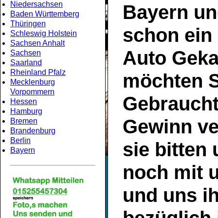
Niedersachsen
Bayern
un
Baden Württemberg
Thüringen
schon ein
Schleswig Holstein
Sachsen Anhalt
Auto Geka
Sachsen
Saarland
Rheinland Pfalz
möchten S
Mecklenburg
Vorpommern
Gebrauch
Hessen
Hamburg
Gewinn ve
Bremen
Brandenburg
Berlin
sie bitten
Bayern
noch mit 
und uns ih