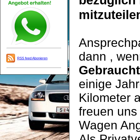
bezüglich
mitzuteile
Ansprechpar
dann , wen
RSS feed Abonieren
Gebrauch
einige Jahr
Kilometer a
freuen uns 
Wagen Ange
Als Privatv