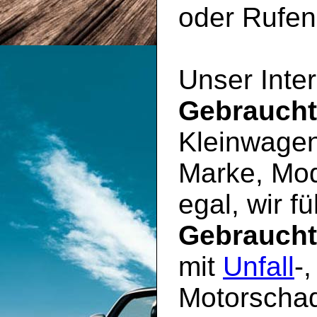
oder Rufen 
Unser Inter
Gebrauch
Kleinwagen
Marke, Mod
egal, wir f
Gebrauch
mit
Unfall
-
Motorschad