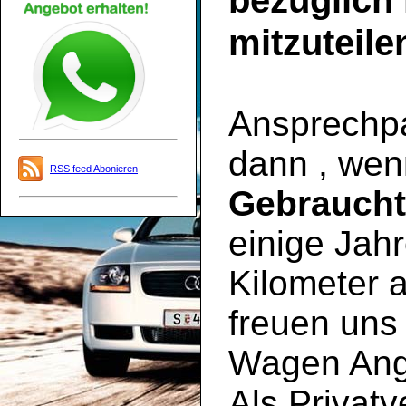
bezüglich
mitzuteile
Ansprechpar
dann , wen
RSS feed Abonieren
Gebrauch
einige Jahr
Kilometer a
freuen uns 
Wagen Ange
Als Privatv