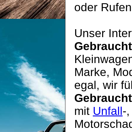
oder Rufen 
Unser Inter
Gebrauch
Kleinwagen
Marke, Mod
egal, wir f
Gebrauch
mit
Unfall
-
Motorschad