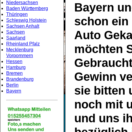
Niedersachsen
Bayern
un
Baden Württemberg
Thüringen
schon ein
Schleswig Holstein
Sachsen Anhalt
Auto Geka
Sachsen
Saarland
Rheinland Pfalz
möchten S
Mecklenburg
Vorpommern
Gebrauch
Hessen
Hamburg
Gewinn ve
Bremen
Brandenburg
Berlin
sie bitten
Bayern
noch mit 
und uns ih