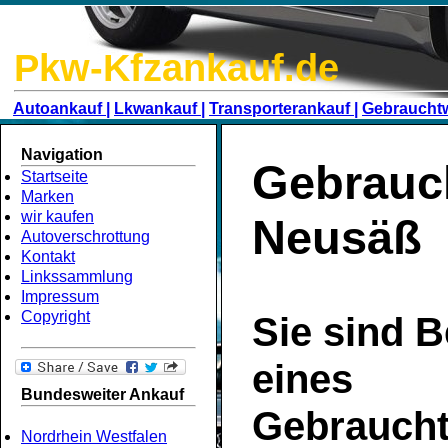
Pkw-Kfzankauf.de
Autoankauf |
Lkwankauf |
Transporterankauf |
Gebraucht
Navigation
Gebrauc
Startseite
Marken
wir kaufen
Neusäß
Autoverschrottung
Kontakt
Linkssammlung
Impressum
Copyright
Sie sind B
eines
Bundesweiter Ankauf
Gebrauch
Nordrhein Westfalen