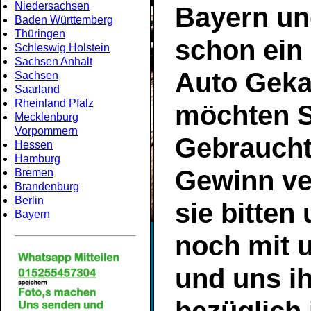
Niedersachsen
Bayern
un
Baden Württemberg
Thüringen
schon ein
Schleswig Holstein
Sachsen Anhalt
Auto Geka
Sachsen
Saarland
Rheinland Pfalz
möchten S
Mecklenburg
Vorpommern
Gebrauch
Hessen
Hamburg
Gewinn ve
Bremen
Brandenburg
Berlin
sie bitten
Bayern
noch mit 
und uns ih