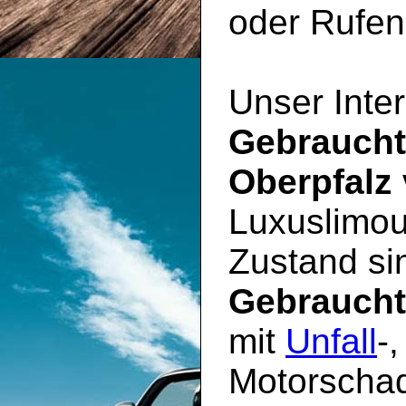
oder Rufen 
Unser Inter
Gebrauch
Oberpfalz
Luxuslimou
Zustand sin
Gebrauch
mit
Unfall
-
Motorschad