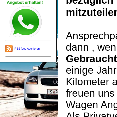
bezüglich
mitzuteile
Ansprechpar
dann , wen
RSS feed Abonieren
Gebrauch
einige Jahr
Kilometer a
freuen uns 
Wagen Ange
Als Privatv