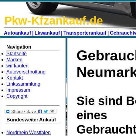
Pkw-Kfzankauf.de
Autoankauf |
Lkwankauf |
Transporterankauf |
Gebraucht
Navigation
Gebrauc
Startseite
Marken
wir kaufen
Neumarkt
Autoverschrottung
Kontakt
Linkssammlung
Impressum
Copyright
Sie sind B
eines
Bundesweiter Ankauf
Gebrauch
Nordrhein Westfalen