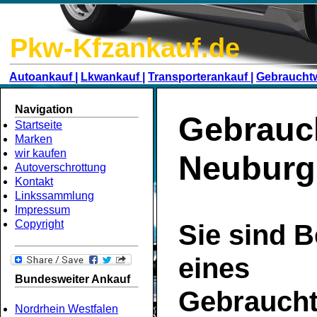
Pkw-Kfzankauf.de
Autoankauf |
Lkwankauf |
Transporterankauf |
Gebraucht
Navigation
Gebrauc
Startseite
Marken
wir kaufen
Neuburg
Autoverschrottung
Kontakt
Linkssammlung
Impressum
Copyright
Sie sind B
eines
Bundesweiter Ankauf
Gebrauch
Nordrhein Westfalen