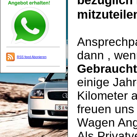
bezüglich
mitzuteile
Ansprechpar
dann , wen
RSS feed Abonieren
Gebrauch
einige Jahr
Kilometer a
freuen uns 
Wagen Ange
Als Privatv