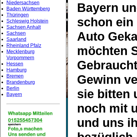
Niedersachsen
Bayern
un
Baden Württemberg
Thüringen
schon ein
Schleswig Holstein
Sachsen Anhalt
Auto Geka
Sachsen
Saarland
Rheinland Pfalz
möchten S
Mecklenburg
Vorpommern
Gebrauch
Hessen
Hamburg
Gewinn ve
Bremen
Brandenburg
Berlin
sie bitten
Bayern
noch mit 
und uns ih