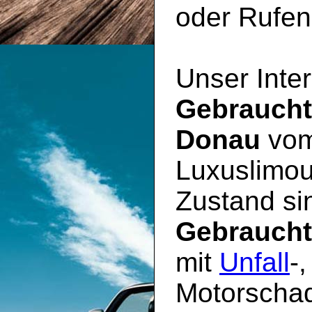
oder Rufen 
Unser Inter
Gebrauch
Donau
vom
Luxuslimou
Zustand sin
Gebrauch
mit
Unfall
-
Motorschad