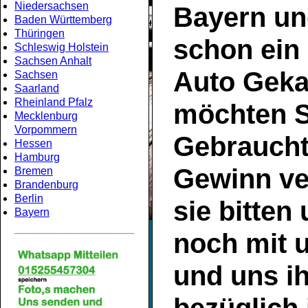
Niedersachsen
Bayern
un
Baden Württemberg
Thüringen
schon ein
Schleswig Holstein
Sachsen Anhalt
Auto Geka
Sachsen
Saarland
Rheinland Pfalz
möchten S
Mecklenburg
Vorpommern
Gebrauch
Hessen
Hamburg
Gewinn ve
Bremen
Brandenburg
Berlin
sie bitten
Bayern
noch mit 
und uns ih