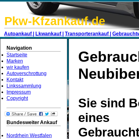
Pkw-Kfzankauf.de
Autoankauf |
Lkwankauf |
Transporterankauf |
Gebraucht
Navigation
Gebrauc
Startseite
Marken
wir kaufen
Neubibe
Autoverschrottung
Kontakt
Linkssammlung
Impressum
Copyright
Sie sind B
eines
Bundesweiter Ankauf
Gebrauch
Nordrhein Westfalen