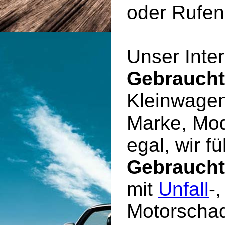
oder Rufen 
Unser Inter
Gebrauch
Kleinwagen
Marke, Mod
egal, wir f
Gebrauch
mit
Unfall
-
Motorschad