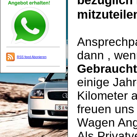
bezüglich
mitzuteile
Ansprechpar
dann , wen
RSS feed Abonieren
Gebrauch
einige Jahr
Kilometer a
freuen uns 
Wagen Ange
Als Privatv