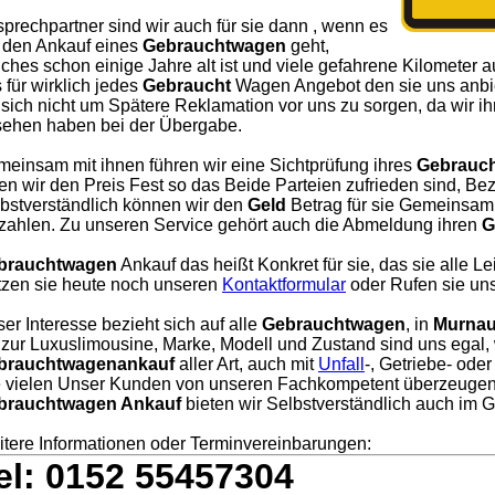
prechpartner sind wir auch für sie dann , wenn es
 den Ankauf eines
Gebrauchtwagen
geht,
ches schon einige Jahre alt ist und viele gefahrene Kilometer a
 für wirklich jedes
Gebraucht
Wagen Angebot den sie uns anbie
 sich nicht um Spätere Reklamation vor uns zu sorgen, da wir i
ehen haben bei der Übergabe.
einsam mit ihnen führen wir eine Sichtprüfung ihres
Gebrauc
en wir den Preis Fest so das Beide Parteien zufrieden sind, Bezah
bstverständlich können wir den
Geld
Betrag für sie Gemeinsam 
zahlen. Zu unseren Service gehört auch die Abmeldung ihren
G
brauchtwagen
Ankauf das heißt Konkret für sie, das sie alle L
zen sie heute noch unseren
Kontaktformular
oder Rufen sie uns
er Interesse bezieht sich auf alle
Gebrauchtwagen
, in
Murnau
 zur Luxuslimousine, Marke, Modell und Zustand sind uns egal, 
brauchtwagenankauf
aller Art, auch mit
Unfall
-, Getriebe- ode
 vielen Unser Kunden von unseren Fachkompetent überzeugen
brauchtwagen Ankauf
bieten wir Selbstverständlich auch im
tere Informationen oder Terminvereinbarungen:
el: 0152 55457304