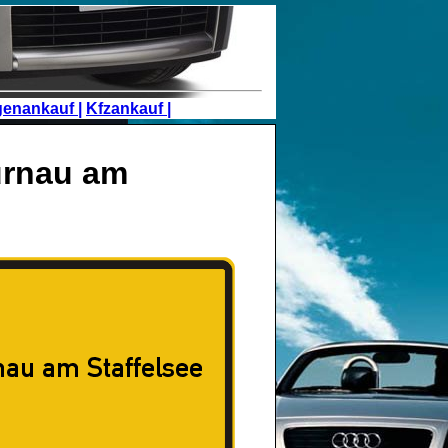
genankauf |
Kfzankauf |
urnau am