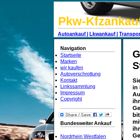
Pkw-Kfzankau
Autoankauf |
Lkwankauf |
Transpor
Navigation
G
Startseite
Marken
S
wir kaufen
Autoverschrottung
Si
Kontakt
Linkssammlung
in
Impressum
Au
Copyright
ih
Ge
bi
mi
Bundesweiter Ankauf
ih
Ge
Nordrhein Westfalen