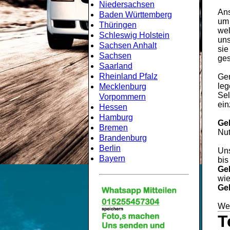
Niedersachsen
Ans
Baden Württemberg
um
Thüringen
wel
Schleswig Holstein
uns
Sachsen Anhalt
sie
Sachsen
ges
Saarland
Rheinland Pfalz
Gem
leg
Mecklenburg
Sel
Vorpommern
ein
Hessen
Hamburg
Ge
Bremen
Nut
Brandenburg
Berlin
Uns
Bayern
bis
Ge
wie
Ge
Wei
T