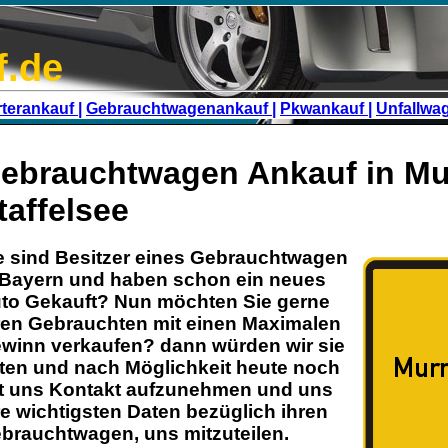
f.de
terankauf |
Gebrauchtwagenankauf |
Pkwankauf |
Unfallwa
ebrauchtwagen Ankauf in M
taffelsee
e sind Besitzer eines
Gebrauchtwagen
Bayern
und haben schon ein neues
to Gekauft? Nun möchten Sie gerne
ren
Gebrauchten
mit einen Maximalen
winn verkaufen? dann würden wir sie
tten und nach Möglichkeit heute noch
t uns Kontakt aufzunehmen und uns
re wichtigsten Daten bezüglich ihren
brauchtwagen
, uns mitzuteilen.