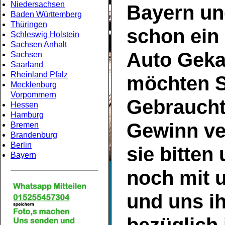
Niedersachsen
Bayern
un
Baden Württemberg
Thüringen
schon ein
Schleswig Holstein
Sachsen Anhalt
Auto Geka
Sachsen
Saarland
Rheinland Pfalz
möchten S
Mecklenburg
Vorpommern
Gebrauch
Hessen
Hamburg
Gewinn ve
Bremen
Brandenburg
Berlin
sie bitten
Bayern
noch mit 
und uns ih