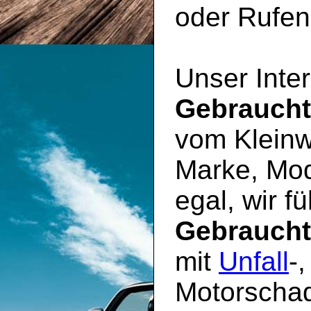
oder Rufen 
Unser Inter
Gebrauch
vom Kleinw
Marke, Mod
egal, wir f
Gebrauch
mit
Unfall
-
Motorschad