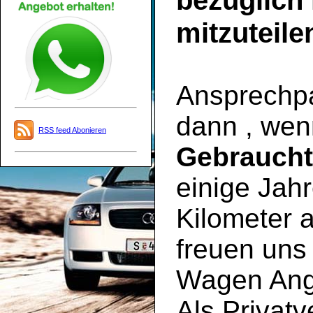
bezüglich
mitzuteile
Ansprechpar
dann , wen
RSS feed Abonieren
Gebrauch
einige Jahr
Kilometer a
freuen uns 
Wagen Ange
Als Privatv