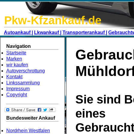
Pkw-Kfzankauf.de
Autoankauf |
Lkwankauf |
Transporterankauf |
Gebraucht
Navigation
Gebrauc
Startseite
Marken
wir kaufen
Mühldorf
Autoverschrottung
Kontakt
Linkssammlung
Impressum
Copyright
Sie sind B
eines
Bundesweiter Ankauf
Gebrauch
Nordrhein Westfalen