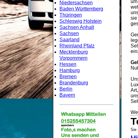
um
Niedersachsen
wel
Baden Württemberg
uns
Thüringen
sie
Schleswig Holstein
ges
Sachsen Anhalt
Sachsen
Gem
Saarland
leg
Rheinland Pfalz
Sel
ein
Mecklenburg
Vorpommern
Ge
Hessen
Nut
Hamburg
Bremen
Uns
Brandenburg
Lux
Berlin
Art
Bayern
uns
Sel
Wei
T
Sie 