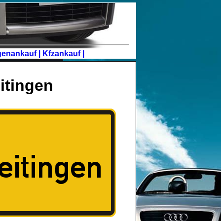
genankauf |
Kfzankauf |
itingen