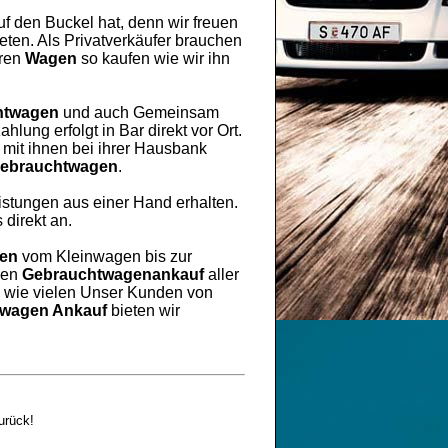
uf den Buckel hat, denn wir freuen
ten. Als Privatverkäufer brauchen
hren
Wagen
so kaufen wie wir ihn
htwagen
und auch Gemeinsam
lung erfolgt in Bar direkt vor Ort.
mit ihnen bei ihrer Hausbank
ebrauchtwagen
.
eistungen aus einer Hand erhalten.
 direkt an.
gen
vom Kleinwagen bis zur
ren
Gebrauchtwagenankauf
aller
h wie vielen Unser Kunden von
wagen Ankauf
bieten wir
urück!