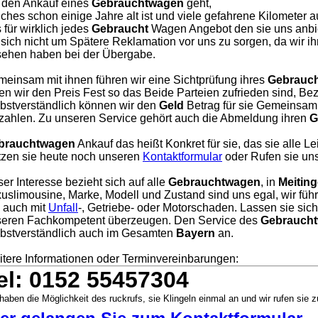
 den Ankauf eines
Gebrauchtwagen
geht,
ches schon einige Jahre alt ist und viele gefahrene Kilometer a
 für wirklich jedes
Gebraucht
Wagen Angebot den sie uns anbie
 sich nicht um Spätere Reklamation vor uns zu sorgen, da wir i
ehen haben bei der Übergabe.
einsam mit ihnen führen wir eine Sichtprüfung ihres
Gebrauc
en wir den Preis Fest so das Beide Parteien zufrieden sind, Bezah
bstverständlich können wir den
Geld
Betrag für sie Gemeinsam 
zahlen. Zu unseren Service gehört auch die Abmeldung ihren
G
brauchtwagen
Ankauf das heißt Konkret für sie, das sie alle L
zen sie heute noch unseren
Kontaktformular
oder Rufen sie uns
er Interesse bezieht sich auf alle
Gebrauchtwagen
, in
Meitin
uslimousine, Marke, Modell und Zustand sind uns egal, wir füh
, auch mit
Unfall
-, Getriebe- oder Motorschaden. Lassen sie sic
eren Fachkompetent überzeugen. Den Service des
Gebraucht
bstverständlich auch im Gesamten
Bayern
an.
tere Informationen oder Terminvereinbarungen:
el: 0152 55457304
haben die Möglichkeit des ruckrufs, sie Klingeln einmal an und wir rufen sie z