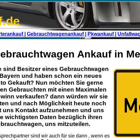
f.de
terankauf |
Gebrauchtwagenankauf |
Pkwankauf |
Unfallwa
ebrauchtwagen Ankauf in Me
e sind Besitzer eines
Gebrauchtwagen
Bayern
und haben schon ein neues
to Gekauft? Nun möchten Sie gerne
ren
Gebrauchten
mit einen Maximalen
winn verkaufen? dann würden wir sie
tten und nach Möglichkeit heute noch
t uns Kontakt aufzunehmen und uns
re wichtigsten Daten bezüglich ihren
brauchtwagen
, uns mitzuteilen.
prechpartner sind wir auch für sie dann , wenn es