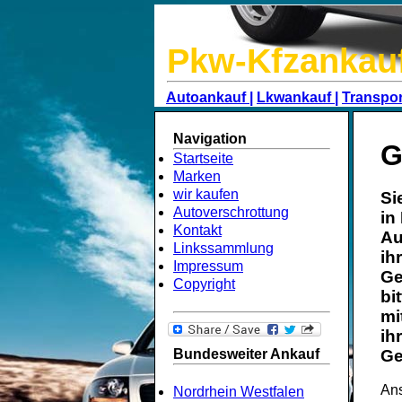
Pkw-Kfzankau
Autoankauf |
Lkwankauf |
Transpor
Navigation
G
Startseite
Marken
wir kaufen
Si
Autoverschrottung
in
Kontakt
Au
Linkssammlung
ih
Impressum
Ge
Copyright
bi
mi
ih
Bundesweiter Ankauf
Ge
Ans
Nordrhein Westfalen