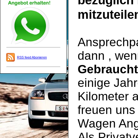
bezüglich
mitzuteile
Ansprechpar
dann , wen
RSS feed Abonieren
Gebrauch
einige Jahr
Kilometer a
freuen uns 
Wagen Ange
Als Privatv