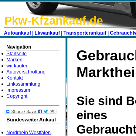
Pkw-Kfzankauf.de
Autoankauf |
Lkwankauf |
Transporterankauf |
Gebraucht
Navigation
Gebrauc
Startseite
Marken
wir kaufen
Markthei
Autoverschrottung
Kontakt
Linkssammlung
Impressum
Copyright
Sie sind B
eines
Bundesweiter Ankauf
Gebrauch
Nordrhein Westfalen