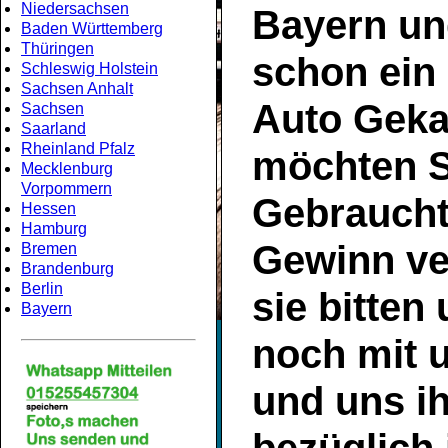
Niedersachsen
Bayern
un
Baden Württemberg
Thüringen
schon ein
Schleswig Holstein
Sachsen Anhalt
Auto Geka
Sachsen
Saarland
Rheinland Pfalz
möchten S
Mecklenburg
Vorpommern
Gebrauch
Hessen
Hamburg
Gewinn ve
Bremen
Brandenburg
Berlin
sie bitten
Bayern
noch mit 
und uns ih