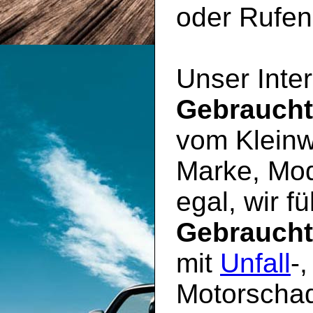
oder Rufen 
Unser Inter
Gebrauch
vom Kleinw
Marke, Mod
egal, wir f
Gebrauch
mit
Unfall
-
Motorschad