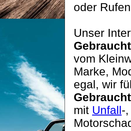
oder Rufen 
Unser Inter
Gebrauch
vom Kleinw
Marke, Mod
egal, wir f
Gebrauch
mit
Unfall
-
Motorschad