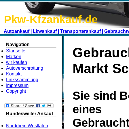
Pkw-Kfzankauf.de
Autoankauf |
Lkwankauf |
Transporterankauf |
Gebraucht
Navigation
Gebrauc
Startseite
Marken
wir kaufen
Markt S
Autoverschrottung
Kontakt
Linkssammlung
Impressum
Copyright
Sie sind B
eines
Bundesweiter Ankauf
Gebrauch
Nordrhein Westfalen