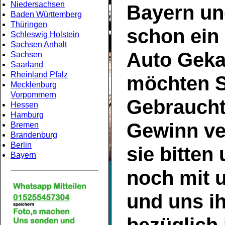
Niedersachsen
Bayern
un
Baden Württemberg
Thüringen
schon ein
Schleswig Holstein
Sachsen Anhalt
Auto Geka
Sachsen
Saarland
Rheinland Pfalz
möchten S
Mecklenburg
Vorpommern
Gebrauch
Hessen
Hamburg
Gewinn ve
Bremen
Brandenburg
Berlin
sie bitten
Bayern
noch mit 
und uns ih