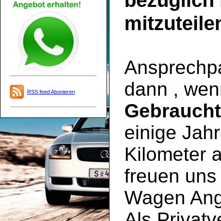
bezüglich
mitzuteile
Ansprechpar
dann , wen
RSS feed Abonieren
Gebrauch
einige Jahr
Kilometer a
freuen uns 
Wagen Ange
Als Privatv