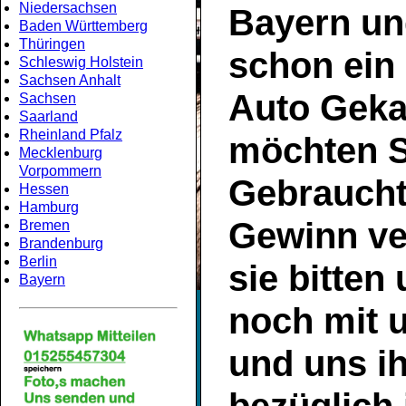
Niedersachsen
Bayern
un
Baden Württemberg
Thüringen
schon ein
Schleswig Holstein
Sachsen Anhalt
Auto Geka
Sachsen
Saarland
Rheinland Pfalz
möchten S
Mecklenburg
Vorpommern
Gebrauch
Hessen
Hamburg
Gewinn ve
Bremen
Brandenburg
Berlin
sie bitten
Bayern
noch mit 
und uns ih