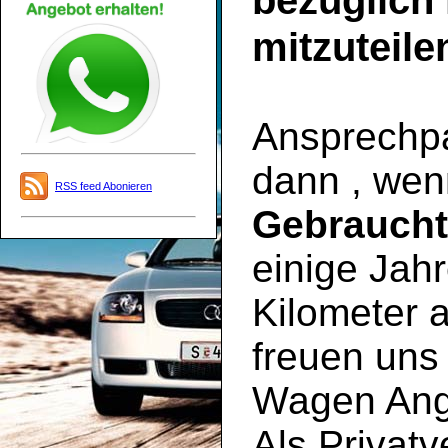
bezüglich
mitzuteile
Ansprechpar
dann , wen
RSS feed Abonieren
Gebrauch
einige Jahr
Kilometer a
freuen uns 
Wagen Ange
Als Privatv