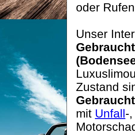
oder Rufen 
Unser Inter
Gebrauch
(Bodensee
Luxuslimou
Zustand sin
Gebrauch
mit
Unfall
-
Motorschad