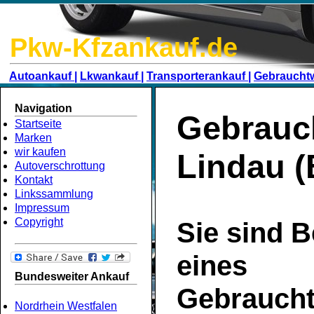
Pkw-Kfzankauf.de
Autoankauf |
Lkwankauf |
Transporterankauf |
Gebraucht
Navigation
Gebrauc
Startseite
Marken
wir kaufen
Lindau 
Autoverschrottung
Kontakt
Linkssammlung
Impressum
Copyright
Sie sind B
eines
Bundesweiter Ankauf
Gebrauch
Nordrhein Westfalen