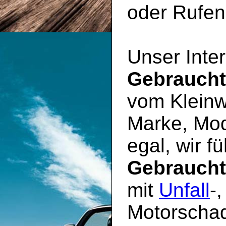
oder Rufen 
Unser Inter
Gebrauch
vom Kleinw
Marke, Mod
egal, wir f
Gebrauch
mit
Unfall
-
Motorschad