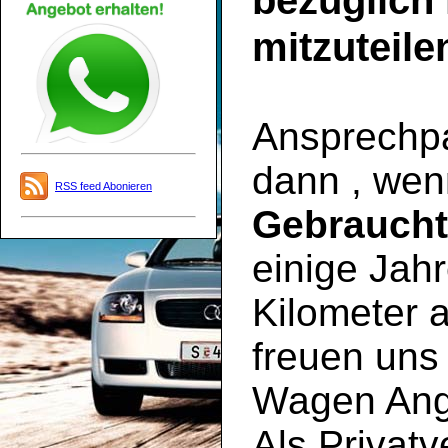
bezüglich
mitzuteile
Ansprechpar
dann , wen
RSS feed Abonieren
Gebrauch
einige Jahr
Kilometer a
freuen uns 
Wagen Ange
Als Privatv