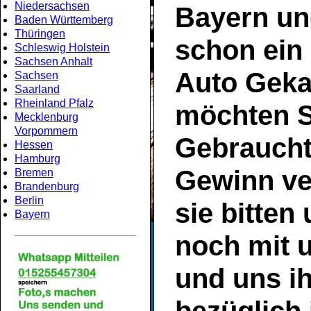
Niedersachsen
Bayern
un
Baden Württemberg
Thüringen
schon ein
Schleswig Holstein
Sachsen Anhalt
Auto Geka
Sachsen
Saarland
Rheinland Pfalz
möchten S
Mecklenburg
Vorpommern
Gebrauch
Hessen
Hamburg
Gewinn ve
Bremen
Brandenburg
Berlin
sie bitten
Bayern
noch mit 
und uns ih