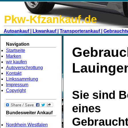
Pkw-Kfzankauf.de
Autoankauf |
Lkwankauf |
Transporterankauf |
Gebraucht
Navigation
Gebrauc
Startseite
Marken
wir kaufen
Lauinge
Autoverschrottung
Kontakt
Linkssammlung
Impressum
Copyright
Sie sind B
eines
Bundesweiter Ankauf
Gebrauch
Nordrhein Westfalen