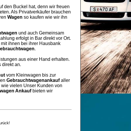
uf den Buckel hat, denn wir freuen
ten. Als Privatverkäufer brauchen
hren
Wagen
so kaufen wie wir ihn
htwagen
und auch Gemeinsam
lung erfolgt in Bar direkt vor Ort.
mit ihnen bei ihrer Hausbank
ebrauchtwagen
.
eistungen aus einer Hand erhalten.
 direkt an.
ut
vom Kleinwagen bis zur
ren
Gebrauchtwagenankauf
aller
h wie vielen Unser Kunden von
wagen Ankauf
bieten wir
urück!