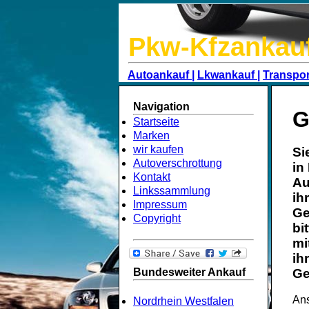
Pkw-Kfzankau
Autoankauf |
Lkwankauf |
Transpor
Navigation
G
Startseite
Marken
wir kaufen
Si
Autoverschrottung
in
Kontakt
Au
Linkssammlung
ih
Impressum
Ge
Copyright
bi
mi
ih
Bundesweiter Ankauf
Ge
Ans
Nordrhein Westfalen