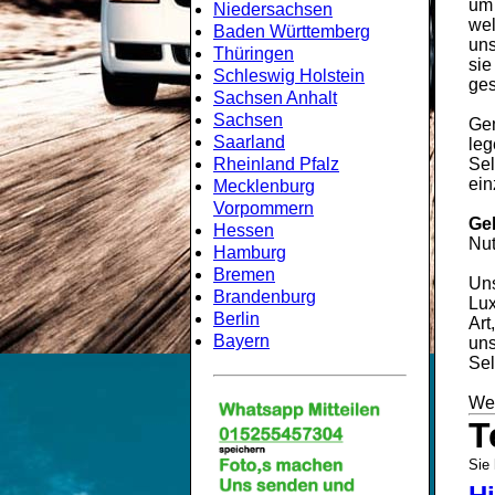
um
Niedersachsen
wel
Baden Württemberg
uns
Thüringen
sie
Schleswig Holstein
ges
Sachsen Anhalt
Sachsen
Gem
Saarland
leg
Rheinland Pfalz
Sel
ein
Mecklenburg
Vorpommern
Ge
Hessen
Nut
Hamburg
Bremen
Uns
Brandenburg
Lux
Berlin
Art
Bayern
uns
Sel
Wei
T
Sie 