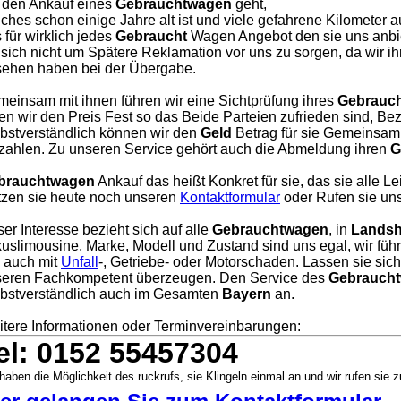
 den Ankauf eines
Gebrauchtwagen
geht,
ches schon einige Jahre alt ist und viele gefahrene Kilometer a
 für wirklich jedes
Gebraucht
Wagen Angebot den sie uns anbie
 sich nicht um Spätere Reklamation vor uns zu sorgen, da wir i
ehen haben bei der Übergabe.
einsam mit ihnen führen wir eine Sichtprüfung ihres
Gebrauc
en wir den Preis Fest so das Beide Parteien zufrieden sind, Bezah
bstverständlich können wir den
Geld
Betrag für sie Gemeinsam 
zahlen. Zu unseren Service gehört auch die Abmeldung ihren
G
brauchtwagen
Ankauf das heißt Konkret für sie, das sie alle L
zen sie heute noch unseren
Kontaktformular
oder Rufen sie uns
er Interesse bezieht sich auf alle
Gebrauchtwagen
, in
Landsh
uslimousine, Marke, Modell und Zustand sind uns egal, wir füh
, auch mit
Unfall
-, Getriebe- oder Motorschaden. Lassen sie sic
eren Fachkompetent überzeugen. Den Service des
Gebraucht
bstverständlich auch im Gesamten
Bayern
an.
tere Informationen oder Terminvereinbarungen:
el: 0152 55457304
haben die Möglichkeit des ruckrufs, sie Klingeln einmal an und wir rufen sie z