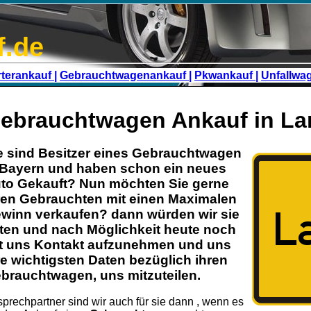
f.de
terankauf |
Gebrauchtwagenankauf |
Pkwankauf |
Unfallwa
ebrauchtwagen Ankauf in La
e sind Besitzer eines
Gebrauchtwagen
Bayern
und haben schon ein neues
to Gekauft? Nun möchten Sie gerne
ren
Gebrauchten
mit einen Maximalen
winn verkaufen? dann würden wir sie
tten und nach Möglichkeit heute noch
t uns Kontakt aufzunehmen und uns
re wichtigsten Daten bezüglich ihren
brauchtwagen
, uns mitzuteilen.
prechpartner sind wir auch für sie dann , wenn es