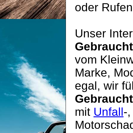
oder Rufen 
Unser Inter
Gebrauch
vom Kleinw
Marke, Mod
egal, wir f
Gebrauch
mit
Unfall
-
Motorschad