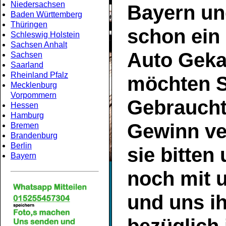
Niedersachsen
Bayern
un
Baden Württemberg
Thüringen
schon ein
Schleswig Holstein
Sachsen Anhalt
Auto Geka
Sachsen
Saarland
Rheinland Pfalz
möchten S
Mecklenburg
Vorpommern
Gebrauch
Hessen
Hamburg
Gewinn ve
Bremen
Brandenburg
Berlin
sie bitten
Bayern
noch mit 
und uns ih