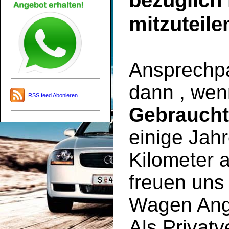
bezüglich
mitzuteile
Ansprechpar
dann , wen
RSS feed Abonieren
Gebrauch
einige Jahr
Kilometer a
freuen uns 
Wagen Ange
Als Privatv