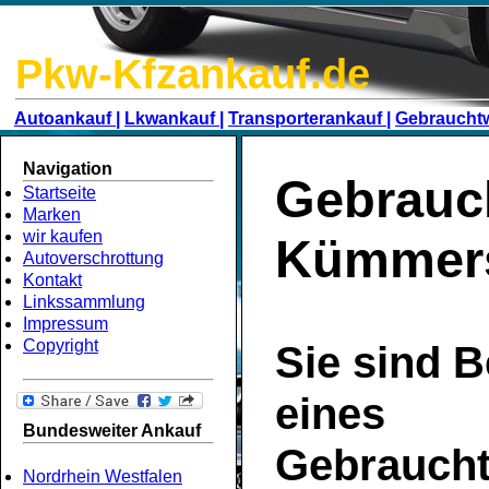
Pkw-Kfzankauf.de
Autoankauf |
Lkwankauf |
Transporterankauf |
Gebraucht
Navigation
Gebrauc
Startseite
Marken
wir kaufen
Kümmer
Autoverschrottung
Kontakt
Linkssammlung
Impressum
Copyright
Sie sind B
eines
Bundesweiter Ankauf
Gebrauch
Nordrhein Westfalen