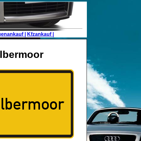
genankauf |
Kfzankauf |
lbermoor