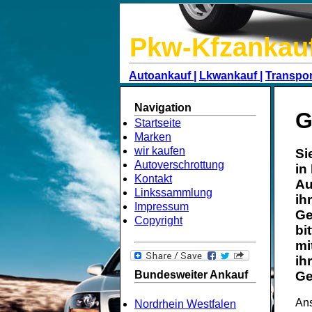
Pkw-Kfzankau
Autoankauf |
Lkwankauf |
Transpor
Navigation
G
Startseite
Marken
wir kaufen
Si
Autoverschrottung
in
Kontakt
Au
Linkssammlung
ih
Impressum
Ge
Copyright
bi
mi
ih
Bundesweiter Ankauf
Ge
Ans
Nordrhein Westfalen