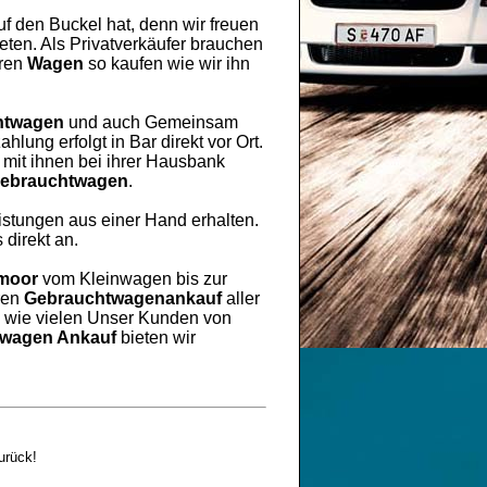
uf den Buckel hat, denn wir freuen
ten. Als Privatverkäufer brauchen
hren
Wagen
so kaufen wie wir ihn
htwagen
und auch Gemeinsam
lung erfolgt in Bar direkt vor Ort.
mit ihnen bei ihrer Hausbank
ebrauchtwagen
.
eistungen aus einer Hand erhalten.
 direkt an.
moor
vom Kleinwagen bis zur
ren
Gebrauchtwagenankauf
aller
h wie vielen Unser Kunden von
wagen Ankauf
bieten wir
urück!