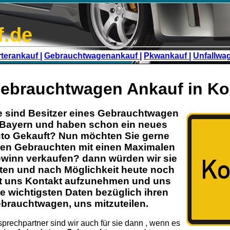
f.de
terankauf |
Gebrauchtwagenankauf |
Pkwankauf |
Unfallwa
ebrauchtwagen Ankauf in Ko
e sind Besitzer eines
Gebrauchtwagen
Bayern
und haben schon ein neues
to Gekauft? Nun möchten Sie gerne
ren
Gebrauchten
mit einen Maximalen
winn verkaufen? dann würden wir sie
tten und nach Möglichkeit heute noch
t uns Kontakt aufzunehmen und uns
re wichtigsten Daten bezüglich ihren
brauchtwagen
, uns mitzuteilen.
prechpartner sind wir auch für sie dann , wenn es