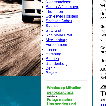
um
Niedersachsen
wel
Baden Württemberg
uns
Thüringen
sie
Schleswig Holstein
ges
Sachsen Anhalt
Sachsen
Gem
Saarland
leg
Rheinland Pfalz
Sel
ein
Mecklenburg
Vorpommern
Ge
Hessen
Nut
Hamburg
Bremen
Uns
Brandenburg
Lux
Berlin
Art
Bayern
uns
Sel
Wei
T
Sie 