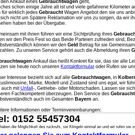
 den Ankauf eines
Gebrauchtwagen
geht,
ches schon einige Jahre alt ist und viele gefahrene Kilometer a
 für wirklich jedes
Gebraucht
Wagen Angebot den sie uns anbie
 sich nicht um Spätere Reklamation vor uns zu sorgen, da wir i
ehen haben bei der Übergabe.
einsam mit ihnen führen wir eine Sichtprüfung ihres
Gebrauc
en wir den Preis Fest so das Beide Parteien zufrieden sind, Bezah
bstverständlich können wir den
Geld
Betrag für sie Gemeinsam 
zahlen. Zu unseren Service gehört auch die Abmeldung ihren
G
brauchtwagen
Ankauf das heißt Konkret für sie, das sie alle L
zen sie heute noch unseren
Kontaktformular
oder Rufen sie uns
er Interesse bezieht sich auf alle
Gebrauchtwagen
, in
Kolber
uslimousine, Marke, Modell und Zustand sind uns egal, wir füh
, auch mit
Unfall
-, Getriebe- oder Motorschaden. Lassen sie sic
eren Fachkompetent überzeugen. Den Service des
Gebraucht
bstverständlich auch im Gesamten
Bayern
an.
tere Informationen oder Terminvereinbarungen:
el: 0152 55457304
haben die Möglichkeit des ruckrufs, sie Klingeln einmal an und wir rufen sie z