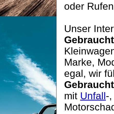
oder Rufen 
Unser Inter
Gebrauch
Kleinwagen
Marke, Mod
egal, wir f
Gebrauch
mit
Unfall
-
Motorschad