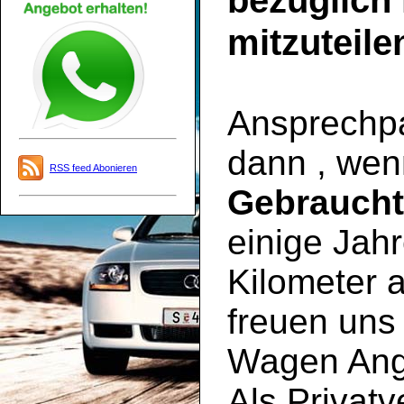
bezüglich
mitzuteile
Ansprechpar
dann , wen
RSS feed Abonieren
Gebrauch
einige Jahr
Kilometer a
freuen uns 
Wagen Ange
Als Privatv