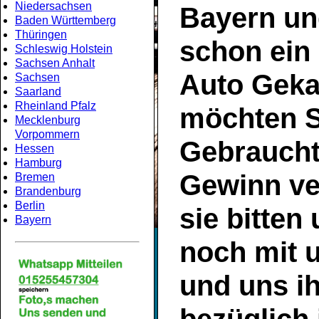
Niedersachsen
Bayern
un
Baden Württemberg
Thüringen
schon ein
Schleswig Holstein
Sachsen Anhalt
Auto Geka
Sachsen
Saarland
Rheinland Pfalz
möchten S
Mecklenburg
Vorpommern
Gebrauch
Hessen
Hamburg
Gewinn ve
Bremen
Brandenburg
Berlin
sie bitten
Bayern
noch mit 
und uns ih