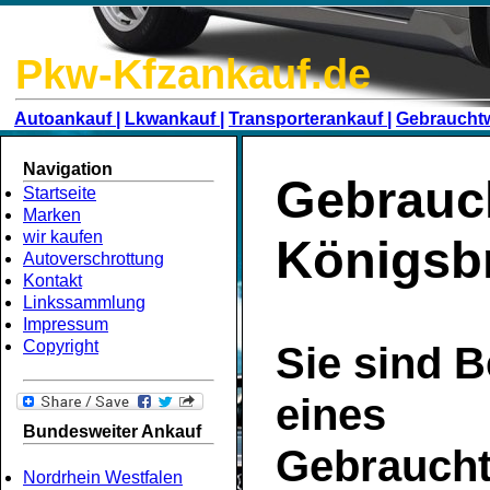
Pkw-Kfzankauf.de
Autoankauf |
Lkwankauf |
Transporterankauf |
Gebraucht
Navigation
Gebrauc
Startseite
Marken
wir kaufen
Königsb
Autoverschrottung
Kontakt
Linkssammlung
Impressum
Copyright
Sie sind B
eines
Bundesweiter Ankauf
Gebrauch
Nordrhein Westfalen