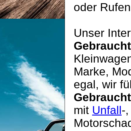
oder Rufen 
Unser Inter
Gebrauch
Kleinwagen
Marke, Mod
egal, wir f
Gebrauch
mit
Unfall
-
Motorschad