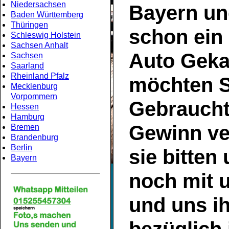
Niedersachsen
Bayern
un
Baden Württemberg
Thüringen
schon ein
Schleswig Holstein
Sachsen Anhalt
Auto Geka
Sachsen
Saarland
Rheinland Pfalz
möchten S
Mecklenburg
Vorpommern
Gebrauch
Hessen
Hamburg
Gewinn ve
Bremen
Brandenburg
Berlin
sie bitten
Bayern
noch mit 
und uns ih