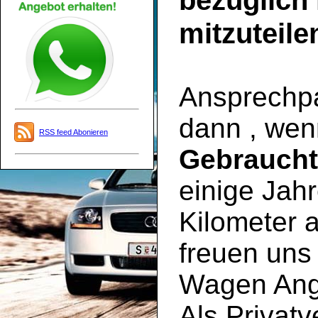
bezüglich
mitzuteile
Ansprechpar
dann , wen
RSS feed Abonieren
Gebrauch
einige Jahr
Kilometer a
freuen uns 
Wagen Ange
Als Privatv