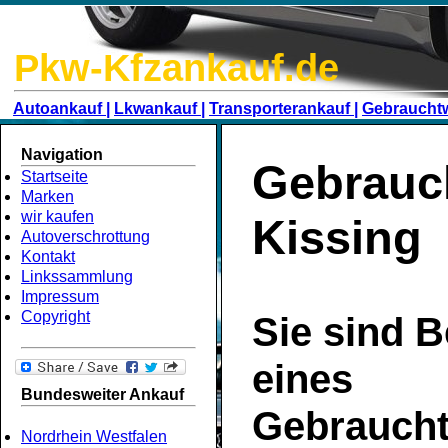
Pkw-Kfzankauf.de
Autoankauf |
Lkwankauf |
Transporterankauf |
Gebraucht
Navigation
Gebrauc
Startseite
Marken
wir kaufen
Kissing
Autoverschrottung
Kontakt
Linkssammlung
Impressum
Copyright
Sie sind B
eines
Bundesweiter Ankauf
Gebrauch
Nordrhein Westfalen