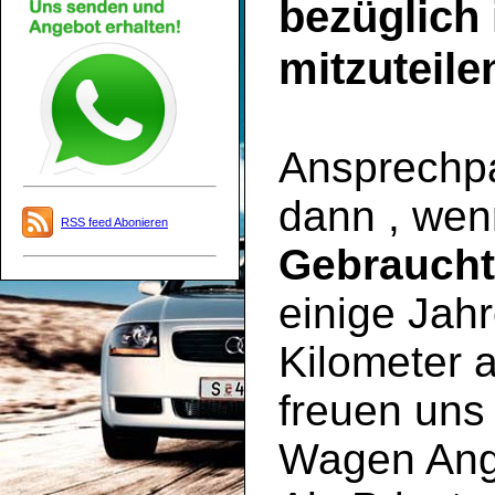
bezüglich
mitzuteile
Ansprechpar
dann , wen
RSS feed Abonieren
Gebrauch
einige Jahr
Kilometer a
freuen uns 
Wagen Ange