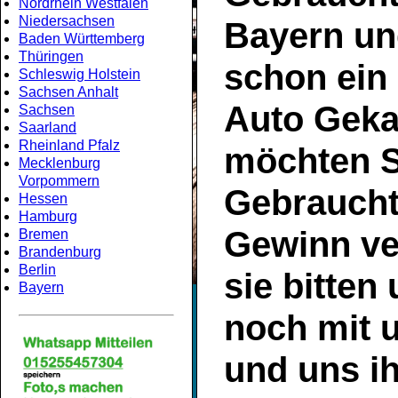
Nordrhein Westfalen
Niedersachsen
Bayern
un
Baden Württemberg
Thüringen
schon ein
Schleswig Holstein
Sachsen Anhalt
Auto Geka
Sachsen
Saarland
Rheinland Pfalz
möchten S
Mecklenburg
Vorpommern
Gebrauch
Hessen
Hamburg
Gewinn ve
Bremen
Brandenburg
Berlin
sie bitten
Bayern
noch mit 
und uns ih