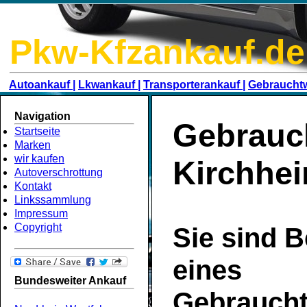
Pkw-Kfzankauf.de
Autoankauf |
Lkwankauf |
Transporterankauf |
Gebraucht
Navigation
Gebrauc
Startseite
Marken
wir kaufen
Kirchhe
Autoverschrottung
Kontakt
Linkssammlung
Impressum
Copyright
Sie sind B
eines
Bundesweiter Ankauf
Gebrauch