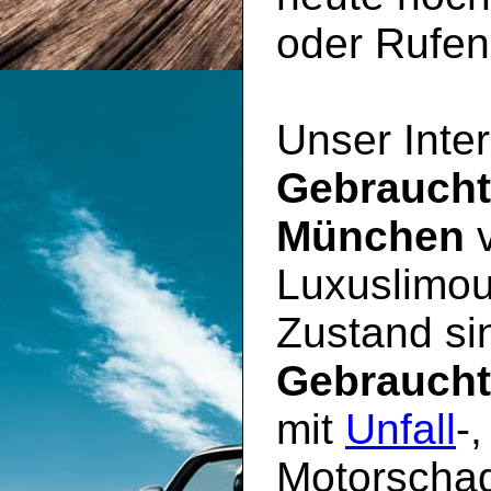
oder Rufen 
Unser Inter
Gebrauch
München
v
Luxuslimou
Zustand sin
Gebrauch
mit
Unfall
-
Motorschad