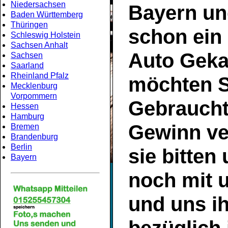
Niedersachsen
Bayern
un
Baden Württemberg
Thüringen
schon ein
Schleswig Holstein
Sachsen Anhalt
Auto Geka
Sachsen
Saarland
Rheinland Pfalz
möchten S
Mecklenburg
Vorpommern
Gebrauch
Hessen
Hamburg
Gewinn ve
Bremen
Brandenburg
Berlin
sie bitten
Bayern
noch mit 
und uns ih