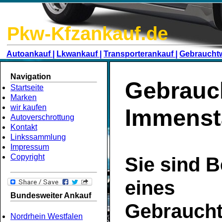
Pkw-Kfzankauf.de
Autoankauf |
Lkwankauf |
Transporterankauf |
Gebraucht
Navigation
Gebrauc
Startseite
Marken
wir kaufen
Immensta
Autoverschrottung
Kontakt
Linkssammlung
Impressum
Copyright
Sie sind B
eines
Bundesweiter Ankauf
Gebrauch
Nordrhein Westfalen