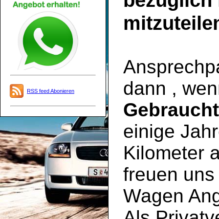
bezüglich
mitzuteile
Ansprechpar
dann , wen
RSS feed Abonieren
Gebrauch
einige Jahr
Kilometer a
freuen uns 
Wagen Ange
Als Privatv