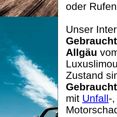
oder Rufen 
Unser Inter
Gebrauch
Allgäu
vom
Luxuslimou
Zustand sin
Gebrauch
mit
Unfall
-
Motorschad