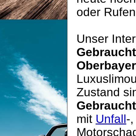
oder Rufen 
Unser Inter
Gebrauch
Oberbaye
Luxuslimou
Zustand sin
Gebrauch
mit
Unfall
-
Motorschad