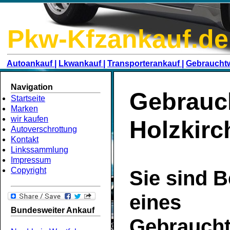
Pkw-Kfzankauf.de
Autoankauf |
Lkwankauf |
Transporterankauf |
Gebraucht
Navigation
Gebrauc
Startseite
Marken
wir kaufen
Holzkirc
Autoverschrottung
Kontakt
Linkssammlung
Impressum
Copyright
Sie sind B
eines
Bundesweiter Ankauf
Gebrauch