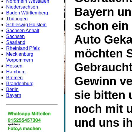
Nordrhein Westfalen
Niedersachsen
Bayern
un
Baden Württemberg
Thüringen
schon ein
Schleswig Holstein
Sachsen Anhalt
Auto Geka
Sachsen
Saarland
Rheinland Pfalz
möchten S
Mecklenburg
Vorpommern
Gebrauch
Hessen
Hamburg
Gewinn ve
Bremen
Brandenburg
Berlin
sie bitten
Bayern
noch mit 
und uns ih