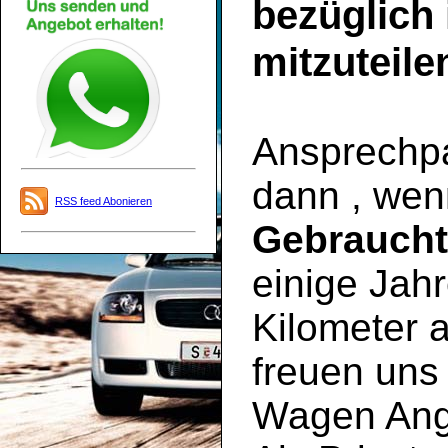
bezüglich
mitzuteile
Ansprechpar
dann , wen
RSS feed Abonieren
Gebrauch
einige Jahr
Kilometer a
freuen uns 
Wagen Ange