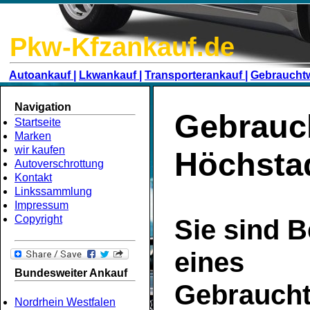
Pkw-Kfzankauf.de
Autoankauf |
Lkwankauf |
Transporterankauf |
Gebraucht
Navigation
Gebrauc
Startseite
Marken
wir kaufen
Höchstad
Autoverschrottung
Kontakt
Linkssammlung
Impressum
Copyright
Sie sind B
eines
Bundesweiter Ankauf
Gebrauch
Nordrhein Westfalen