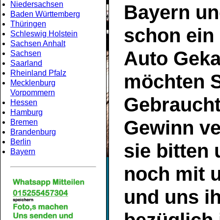
Niedersachsen
Bayern
un
Baden Württemberg
Thüringen
schon ein
Schleswig Holstein
Sachsen Anhalt
Auto Geka
Sachsen
Saarland
Rheinland Pfalz
möchten S
Mecklenburg
Vorpommern
Gebrauch
Hessen
Hamburg
Gewinn ve
Bremen
Brandenburg
Berlin
sie bitten
Bayern
noch mit 
und uns ih