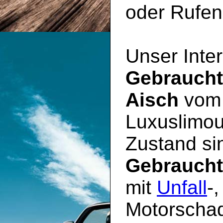
oder Rufen 
Unser Inter
Gebrauch
Aisch
vom 
Luxuslimou
Zustand sin
Gebrauch
mit
Unfall
-
Motorschad