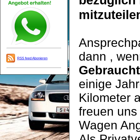
bezüglich
mitzuteile
Ansprechpar
dann , wen
RSS feed Abonieren
Gebrauch
einige Jahr
Kilometer a
freuen uns 
Wagen Ange
Als Privatv