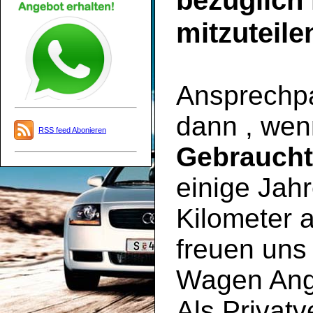
bezüglich
mitzuteile
Ansprechpar
dann , wen
RSS feed Abonieren
Gebrauch
einige Jahr
Kilometer a
freuen uns 
Wagen Ange
Als Privatv