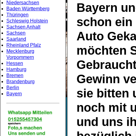
Niedersachsen
Bayern
un
Baden Württemberg
Thüringen
schon ein
Schleswig Holstein
Sachsen Anhalt
Auto Geka
Sachsen
Saarland
Rheinland Pfalz
möchten S
Mecklenburg
Vorpommern
Gebrauch
Hessen
Hamburg
Gewinn ve
Bremen
Brandenburg
Berlin
sie bitten
Bayern
noch mit 
und uns ih