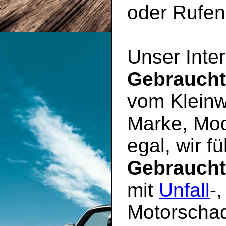
oder Rufen 
Unser Inter
Gebrauch
vom Kleinw
Marke, Mod
egal, wir f
Gebrauch
mit
Unfall
-
Motorschad