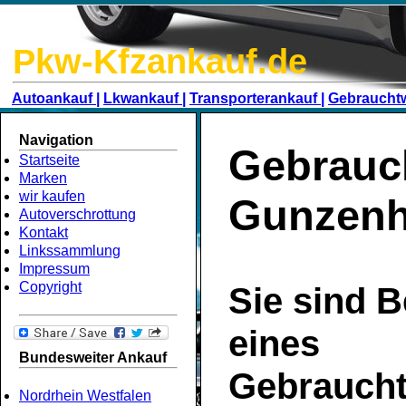
Pkw-Kfzankauf.de
Autoankauf |
Lkwankauf |
Transporterankauf |
Gebraucht
Navigation
Gebrauc
Startseite
Marken
wir kaufen
Gunzen
Autoverschrottung
Kontakt
Linkssammlung
Impressum
Copyright
Sie sind B
eines
Bundesweiter Ankauf
Gebrauch
Nordrhein Westfalen