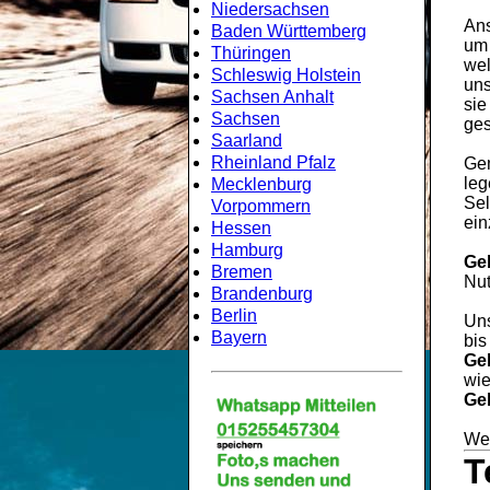
Niedersachsen
Ans
Baden Württemberg
um
Thüringen
wel
Schleswig Holstein
uns
Sachsen Anhalt
sie
Sachsen
ges
Saarland
Rheinland Pfalz
Gem
leg
Mecklenburg
Sel
Vorpommern
ein
Hessen
Hamburg
Ge
Bremen
Nut
Brandenburg
Berlin
Uns
Bayern
bis
Ge
wie
Ge
Wei
T