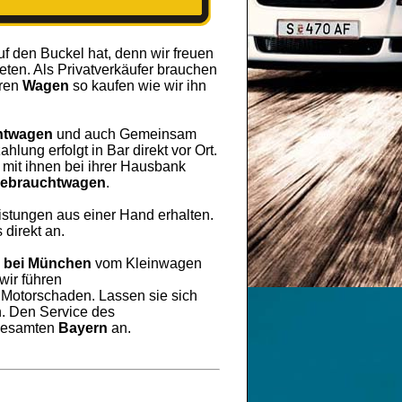
uf den Buckel hat, denn wir freuen
ten. Als Privatverkäufer brauchen
hren
Wagen
so kaufen wie wir ihn
htwagen
und auch Gemeinsam
lung erfolgt in Bar direkt vor Ort.
mit ihnen bei ihrer Hausbank
ebrauchtwagen
.
eistungen aus einer Hand erhalten.
 direkt an.
g bei München
vom Kleinwagen
wir führen
r Motorschaden. Lassen sie sich
. Den Service des
 Gesamten
Bayern
an.