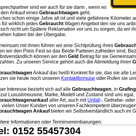
prechpartner sind wir auch für sie dann , wenn es
 den Ankauf eines
Gebrauchtwagen
geht,
ches schon einige Jahre alt ist und viele gefahrene Kilometer a
 für wirklich jedes
Gebraucht
Wagen Angebot den sie uns anbie
 sich nicht um Spätere Reklamation vor uns zu sorgen, da wir i
ehen haben bei der Übergabe.
einsam mit ihnen führen wir eine Sichtprüfung ihres
Gebrauc
en wir den Preis Fest so das Beide Parteien zufrieden sind, Bezah
bstverständlich können wir den
Geld
Betrag für sie Gemeinsam 
zahlen. Zu unseren Service gehört auch die Abmeldung ihren
G
brauchtwagen
Ankauf das heißt Konkret für sie, das sie alle L
zen sie heute noch unseren
Kontaktformular
oder Rufen sie uns
er Interesse bezieht sich auf alle
Gebrauchtwagen
, in
Grafin
 zur Luxuslimousine, Marke, Modell und Zustand sind uns egal, 
brauchtwagenankauf
aller Art, auch mit
Unfall
-, Getriebe- ode
 vielen Unser Kunden von unseren Fachkompetent überzeugen
brauchtwagen Ankauf
bieten wir Selbstverständlich auch im
tere Informationen oder Terminvereinbarungen:
el: 0152 55457304