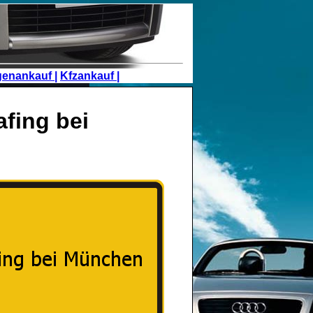
genankauf |
Kfzankauf |
fing bei