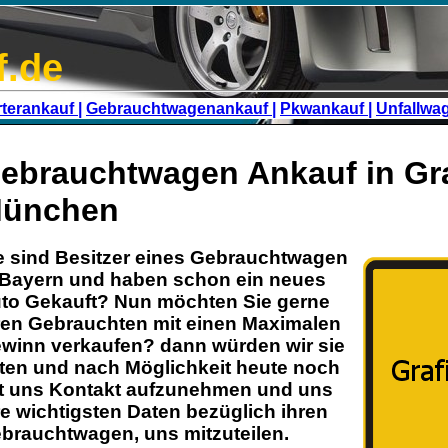
f.de
terankauf |
Gebrauchtwagenankauf |
Pkwankauf |
Unfallwa
ebrauchtwagen Ankauf in Gra
ünchen
e sind Besitzer eines
Gebrauchtwagen
Bayern
und haben schon ein neues
to Gekauft? Nun möchten Sie gerne
ren
Gebrauchten
mit einen Maximalen
winn verkaufen? dann würden wir sie
tten und nach Möglichkeit heute noch
t uns Kontakt aufzunehmen und uns
re wichtigsten Daten bezüglich ihren
brauchtwagen
, uns mitzuteilen.