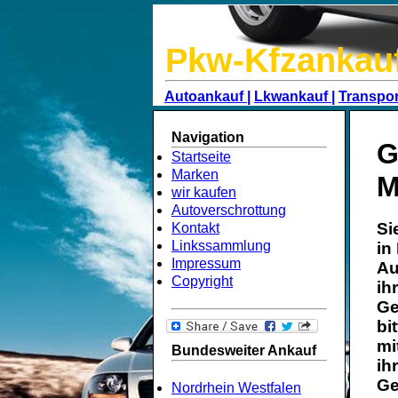
Pkw-Kfzankau
Autoankauf |
Lkwankauf |
Transpor
Navigation
G
Startseite
Marken
M
wir kaufen
Autoverschrottung
Si
Kontakt
Linkssammlung
in
Impressum
Au
Copyright
ih
Ge
bi
mi
Bundesweiter Ankauf
ih
Ge
Nordrhein Westfalen