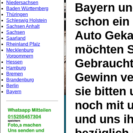
Niedersachsen
Bayern
un
Baden Württemberg
Thüringen
schon ein
Schleswig Holstein
Sachsen Anhalt
Auto Geka
Sachsen
Saarland
Rheinland Pfalz
möchten S
Mecklenburg
Vorpommern
Gebrauch
Hessen
Hamburg
Gewinn ve
Bremen
Brandenburg
Berlin
sie bitten
Bayern
noch mit 
und uns ih