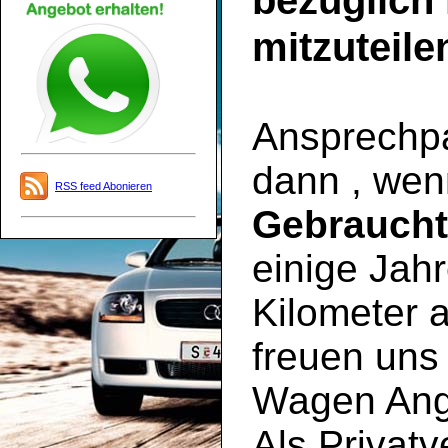
bezüglich
mitzuteile
Ansprechpar
dann , wen
RSS feed Abonieren
Gebrauch
einige Jahr
Kilometer a
freuen uns 
Wagen Ange
Als Privatv