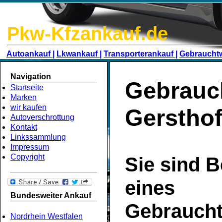
Pkw-Kfzankauf.de
Autoankauf |
Lkwankauf |
Transporterankauf |
Gebraucht
Navigation
Gebrauc
Startseite
Marken
wir kaufen
Gerstho
Autoverschrottung
Kontakt
Linkssammlung
Impressum
Copyright
Sie sind B
eines
Bundesweiter Ankauf
Gebrauch
Nordrhein Westfalen