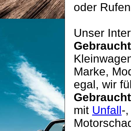
oder Rufen 
Unser Inter
Gebrauch
Kleinwagen
Marke, Mod
egal, wir f
Gebrauch
mit
Unfall
-
Motorschad