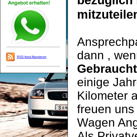
bezüglich
mitzuteile
Ansprechpar
dann , wen
RSS feed Abonieren
Gebrauch
einige Jahr
Kilometer a
freuen uns 
Wagen Ange
Als Privatv