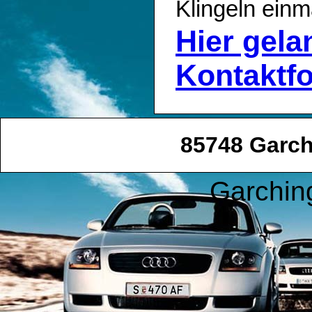
Klingeln einm
Hier gel
Kontaktf
85748 Garc
Garchin