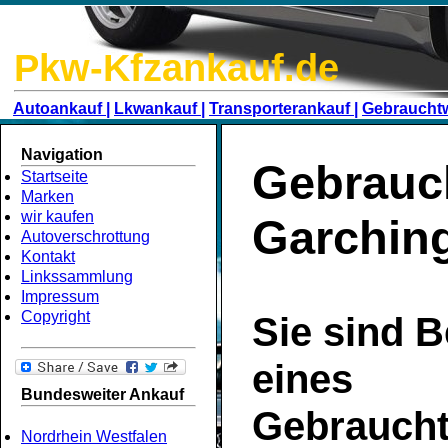
Pkw-Kfzankauf.de
Autoankauf |
Lkwankauf |
Transporterankauf |
Gebraucht
Navigation
Gebrauc
Startseite
Marken
wir kaufen
Garchin
Autoverschrottung
Kontakt
Linkssammlung
Impressum
Copyright
Sie sind B
eines
Bundesweiter Ankauf
Gebrauch
Nordrhein Westfalen