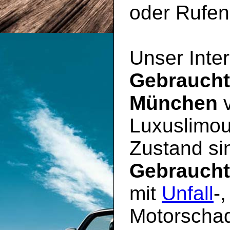
oder Rufen 
Unser Inter
Gebrauch
München
v
Luxuslimou
Zustand sin
Gebrauch
mit
Unfall
-
Motorschad