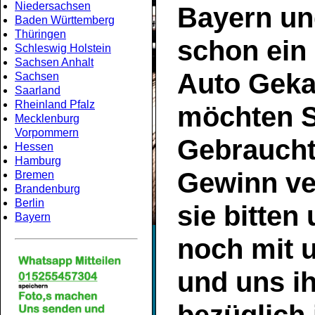
Niedersachsen
Bayern
un
Baden Württemberg
Thüringen
schon ein
Schleswig Holstein
Sachsen Anhalt
Auto Geka
Sachsen
Saarland
Rheinland Pfalz
möchten S
Mecklenburg
Vorpommern
Gebrauch
Hessen
Hamburg
Gewinn ve
Bremen
Brandenburg
Berlin
sie bitten
Bayern
noch mit 
und uns ih