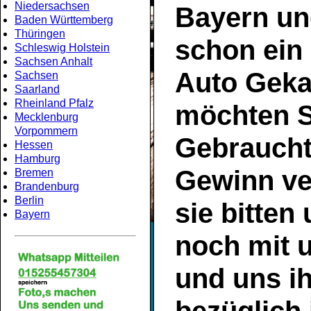
Niedersachsen
Bayern
un
Baden Württemberg
Thüringen
schon ein
Schleswig Holstein
Sachsen Anhalt
Auto Geka
Sachsen
Saarland
Rheinland Pfalz
möchten S
Mecklenburg
Vorpommern
Gebrauch
Hessen
Hamburg
Gewinn ve
Bremen
Brandenburg
Berlin
sie bitten
Bayern
noch mit 
und uns ih