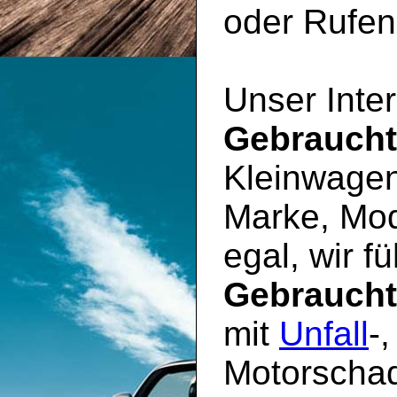
oder Rufen 
Unser Inter
Gebrauch
Kleinwagen
Marke, Mod
egal, wir f
Gebrauch
mit
Unfall
-
Motorschad