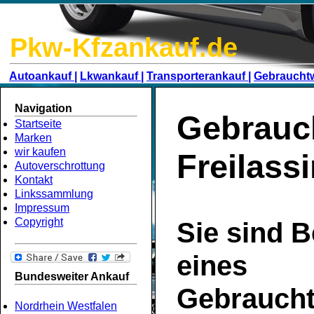
Pkw-Kfzankauf.de
Autoankauf |
Lkwankauf |
Transporterankauf |
Gebraucht
Navigation
Gebrauc
Startseite
Marken
wir kaufen
Freilass
Autoverschrottung
Kontakt
Linkssammlung
Impressum
Copyright
Sie sind B
eines
Bundesweiter Ankauf
Gebrauch
Nordrhein Westfalen