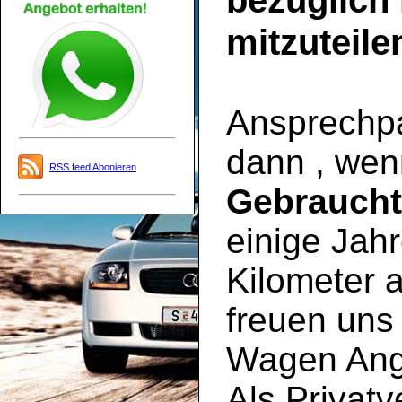
bezüglich
mitzuteile
Ansprechpar
dann , wen
RSS feed Abonieren
Gebrauch
einige Jahr
Kilometer a
freuen uns 
Wagen Ange
Als Privatv