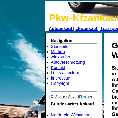
Pkw-Kfzankau
Autoankauf |
Lkwankauf |
Transpor
Navigation
G
Startseite
Marken
W
wir kaufen
Autoverschrottung
Si
Kontakt
Linkssammlung
in
Impressum
Au
Copyright
ih
Ge
bi
mi
Bundesweiter Ankauf
ih
Ge
Nordrhein Westfalen