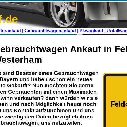
f.de
terankauf |
Gebrauchtwagenankauf |
Pkwankauf |
Unfallwa
ebrauchtwagen Ankauf in Fel
esterham
e sind Besitzer eines
Gebrauchtwagen
Bayern
und haben schon ein neues
to Gekauft? Nun möchten Sie gerne
ren
Gebrauchten
mit einen Maximalen
winn verkaufen? dann würden wir sie
tten und nach Möglichkeit heute noch
t uns Kontakt aufzunehmen und uns
re wichtigsten Daten bezüglich ihren
brauchtwagen
, uns mitzuteilen.