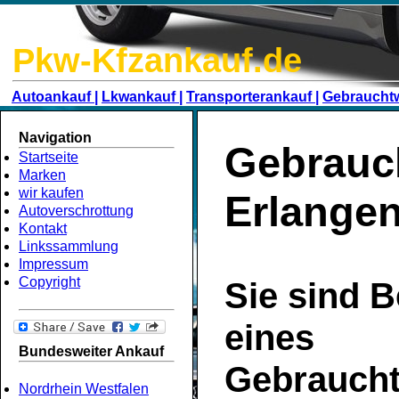
Pkw-Kfzankauf.de
Autoankauf |
Lkwankauf |
Transporterankauf |
Gebraucht
Navigation
Gebrauc
Startseite
Marken
wir kaufen
Erlange
Autoverschrottung
Kontakt
Linkssammlung
Impressum
Copyright
Sie sind B
eines
Bundesweiter Ankauf
Gebrauch
Nordrhein Westfalen