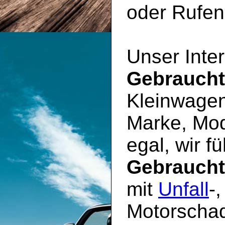
oder Rufen 
Unser Inter
Gebrauch
Kleinwagen
Marke, Mod
egal, wir f
Gebrauch
mit
Unfall
-
Motorschad