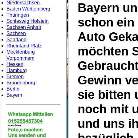
Niedersachsen
Bayern
un
Baden Württemberg
Thüringen
schon ein
Schleswig Holstein
Sachsen Anhalt
Auto Geka
Sachsen
Saarland
Rheinland Pfalz
möchten S
Mecklenburg
Vorpommern
Gebrauch
Hessen
Hamburg
Gewinn ve
Bremen
Brandenburg
Berlin
sie bitten
Bayern
noch mit 
und uns ih