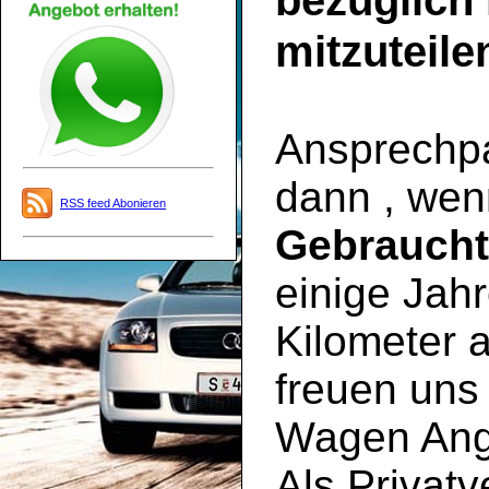
bezüglich
mitzuteile
Ansprechpar
dann , wen
RSS feed Abonieren
Gebrauch
einige Jahr
Kilometer a
freuen uns 
Wagen Ange
Als Privatv