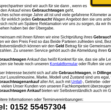
prechpartner sind wir auch für sie dann , wenn es
 den Ankauf eines
Gebrauchtwagen
geht,
ches schon einige Jahre alt ist und viele gefahrene Kilometer a
 für wirklich jedes
Gebraucht
Wagen Angebot den sie uns anbie
 sich nicht um Spätere Reklamation vor uns zu sorgen, da wir i
ehen haben bei der Übergabe.
einsam mit ihnen führen wir eine Sichtprüfung ihres
Gebrauc
en wir den Preis Fest so das Beide Parteien zufrieden sind, Bezah
bstverständlich können wir den
Geld
Betrag für sie Gemeinsam 
zahlen. Zu unseren Service gehört auch die Abmeldung ihren
G
brauchtwagen
Ankauf das heißt Konkret für sie, das sie alle L
zen sie heute noch unseren
Kontaktformular
oder Rufen sie uns
er Interesse bezieht sich auf alle
Gebrauchtwagen
, in
Dilling
 zur Luxuslimousine, Marke, Modell und Zustand sind uns egal, 
brauchtwagenankauf
aller Art, auch mit
Unfall
-, Getriebe- ode
 vielen Unser Kunden von unseren Fachkompetent überzeugen
brauchtwagen Ankauf
bieten wir Selbstverständlich auch im
tere Informationen oder Terminvereinbarungen:
el: 0152 55457304