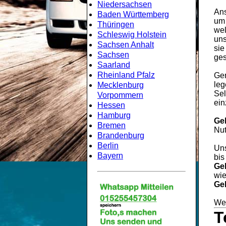
Niedersachsen
Ans
Baden Württemberg
um
Thüringen
wel
Schleswig Holstein
uns
Sachsen Anhalt
sie
Sachsen
ges
Saarland
Rheinland Pfalz
Gem
leg
Mecklenburg
Sel
Vorpommern
ein
Hessen
Hamburg
Ge
Bremen
Nut
Brandenburg
Berlin
Uns
Bayern
bis
Ge
wie
Ge
Wei
T