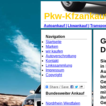
Pkw-Kfzankau
Autoankauf |
Lkwankauf |
Transpor
Navigation
G
Startseite
Marken
D
wir kaufen
Autoverschrottung
Si
Kontakt
Linkssammlung
in
Impressum
Au
Copyright
ih
Ge
bi
mi
Bundesweiter Ankauf
ih
Ge
Nordrhein Westfalen