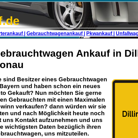
f.de
terankauf |
Gebrauchtwagenankauf |
Pkwankauf |
Unfallwa
ebrauchtwagen Ankauf in Dil
onau
e sind Besitzer eines
Gebrauchtwagen
Bayern
und haben schon ein neues
to Gekauft? Nun möchten Sie gerne
ren
Gebrauchten
mit einen Maximalen
winn verkaufen? dann würden wir sie
tten und nach Möglichkeit heute noch
t uns Kontakt aufzunehmen und uns
re wichtigsten Daten bezüglich ihren
brauchtwagen
, uns mitzuteilen.