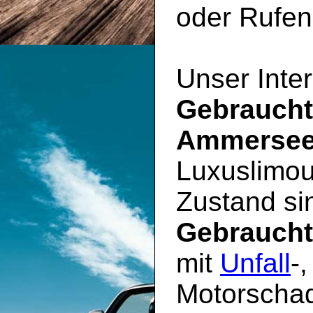
oder Rufen 
Unser Inter
Gebrauch
Ammerse
Luxuslimou
Zustand sin
Gebrauch
mit
Unfall
-
Motorschad