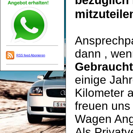
bezüglich
mitzuteile
Ansprechpar
dann , wen
RSS feed Abonieren
Gebrauch
einige Jahr
Kilometer a
freuen uns 
Wagen Ange
Als Privatv