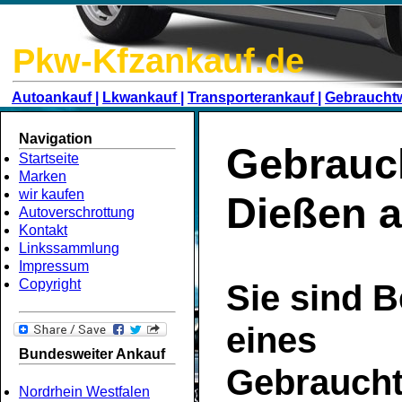
Pkw-Kfzankauf.de
Autoankauf |
Lkwankauf |
Transporterankauf |
Gebraucht
Navigation
Gebrauc
Startseite
Marken
wir kaufen
Dießen 
Autoverschrottung
Kontakt
Linkssammlung
Impressum
Copyright
Sie sind B
eines
Bundesweiter Ankauf
Gebrauch
Nordrhein Westfalen