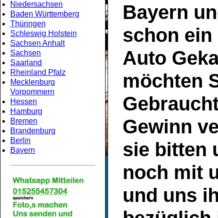
Niedersachsen
Bayern
un
Baden Württemberg
Thüringen
schon ein
Schleswig Holstein
Sachsen Anhalt
Auto Geka
Sachsen
Saarland
Rheinland Pfalz
möchten S
Mecklenburg
Vorpommern
Gebrauch
Hessen
Hamburg
Gewinn ve
Bremen
Brandenburg
Berlin
sie bitten
Bayern
noch mit 
und uns ih