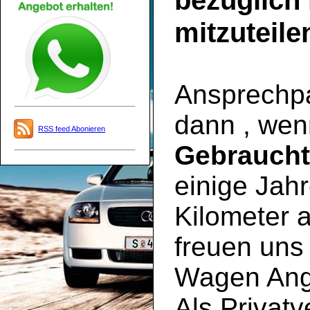
bezüglich
mitzuteile
Ansprechpar
dann , wen
RSS feed Abonieren
Gebrauch
einige Jahr
Kilometer a
freuen uns 
Wagen Ange
Als Privatv