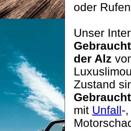
oder Rufen 
Unser Inter
Gebrauch
der Alz
vom
Luxuslimou
Zustand sin
Gebrauch
mit
Unfall
-
Motorschad