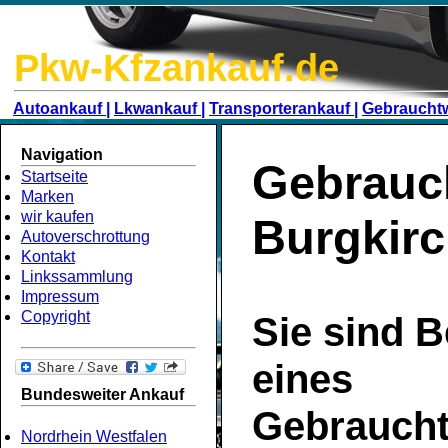
Pkw-Kfzankauf.de
Autoankauf |
Lkwankauf |
Transporterankauf |
Gebraucht
Navigation
Gebrauc
Startseite
Marken
wir kaufen
Burgkirc
Autoverschrottung
Kontakt
Linkssammlung
Impressum
Copyright
Sie sind B
eines
Bundesweiter Ankauf
Gebrauch
Nordrhein Westfalen