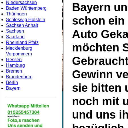
Niedersachsen
Bayern
un
Baden Württemberg
Thüringen
schon ein
Schleswig Holstein
Sachsen Anhalt
Auto Geka
Sachsen
Saarland
Rheinland Pfalz
möchten S
Mecklenburg
Vorpommern
Gebrauch
Hessen
Hamburg
Gewinn ve
Bremen
Brandenburg
Berlin
sie bitten
Bayern
noch mit 
und uns ih