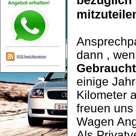
bezüglich
mitzuteile
Ansprechpar
dann , wen
RSS feed Abonieren
Gebrauch
einige Jahr
Kilometer a
freuen uns 
Wagen Ange
Als Privatv