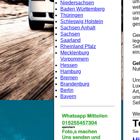
um
Niedersachsen
wel
Baden Württemberg
uns
Thüringen
sie
Schleswig Holstein
ges
Sachsen Anhalt
Sachsen
Gem
Saarland
leg
Rheinland Pfalz
Sel
ein
Mecklenburg
Vorpommern
Ge
Hessen
Nut
Hamburg
Bremen
Uns
Brandenburg
Lux
Berlin
Art
Bayern
uns
Sel
Wei
T
Sie 