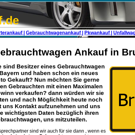
f.de
terankauf |
Gebrauchtwagenankauf |
Pkwankauf |
Unfallwa
ebrauchtwagen Ankauf in B
e sind Besitzer eines
Gebrauchtwagen
Bayern
und haben schon ein neues
to Gekauft? Nun möchten Sie gerne
ren
Gebrauchten
mit einen Maximalen
winn verkaufen? dann würden wir sie
tten und nach Möglichkeit heute noch
t uns Kontakt aufzunehmen und uns
re wichtigsten Daten bezüglich ihren
brauchtwagen
, uns mitzuteilen.
prechpartner sind wir auch für sie dann , wenn es