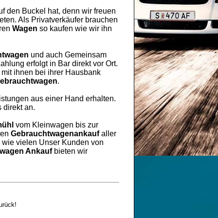
uf den Buckel hat, denn wir freuen
ten. Als Privatverkäufer brauchen
hren
Wagen
so kaufen wie wir ihn
htwagen
und auch Gemeinsam
lung erfolgt in Bar direkt vor Ort.
mit ihnen bei ihrer Hausbank
ebrauchtwagen
.
eistungen aus einer Hand erhalten.
 direkt an.
ühl
vom Kleinwagen bis zur
ren
Gebrauchtwagenankauf
aller
h wie vielen Unser Kunden von
wagen Ankauf
bieten wir
urück!