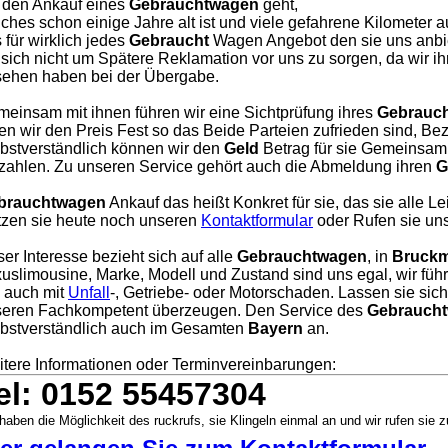
 den Ankauf eines
Gebrauchtwagen
geht,
ches schon einige Jahre alt ist und viele gefahrene Kilometer a
 für wirklich jedes
Gebraucht
Wagen Angebot den sie uns anbie
 sich nicht um Spätere Reklamation vor uns zu sorgen, da wir i
ehen haben bei der Übergabe.
einsam mit ihnen führen wir eine Sichtprüfung ihres
Gebrauc
en wir den Preis Fest so das Beide Parteien zufrieden sind, Bezah
bstverständlich können wir den
Geld
Betrag für sie Gemeinsam 
zahlen. Zu unseren Service gehört auch die Abmeldung ihren
G
brauchtwagen
Ankauf das heißt Konkret für sie, das sie alle L
zen sie heute noch unseren
Kontaktformular
oder Rufen sie uns
er Interesse bezieht sich auf alle
Gebrauchtwagen
, in
Bruckm
uslimousine, Marke, Modell und Zustand sind uns egal, wir füh
, auch mit
Unfall
-, Getriebe- oder Motorschaden. Lassen sie sic
eren Fachkompetent überzeugen. Den Service des
Gebraucht
bstverständlich auch im Gesamten
Bayern
an.
tere Informationen oder Terminvereinbarungen:
el: 0152 55457304
haben die Möglichkeit des ruckrufs, sie Klingeln einmal an und wir rufen sie z