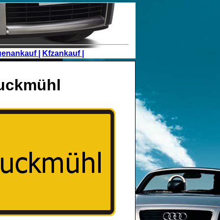
genankauf |
Kfzankauf |
ruckmühl