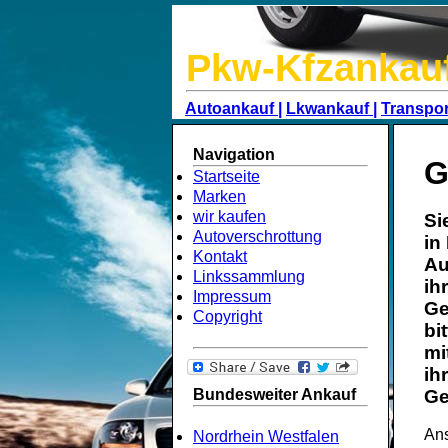
Pkw-Kfzankau
Autoankauf |
Lkwankauf |
Transpor
Navigation
G
Startseite
Marken
wir kaufen
Si
Autoverschrottung
in
Kontakt
Au
Linkssammlung
ih
Impressum
Ge
Copyright
bi
mi
ih
Bundesweiter Ankauf
Ge
Ans
Nordrhein Westfalen