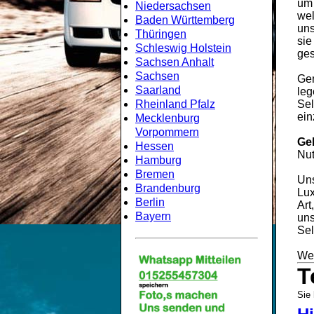
um
Niedersachsen
wel
Baden Württemberg
uns
Thüringen
sie
Schleswig Holstein
ges
Sachsen Anhalt
Sachsen
Gem
Saarland
leg
Rheinland Pfalz
Sel
ein
Mecklenburg
Vorpommern
Ge
Hessen
Nut
Hamburg
Bremen
Uns
Brandenburg
Lux
Berlin
Art
Bayern
uns
Sel
Wei
T
Sie 