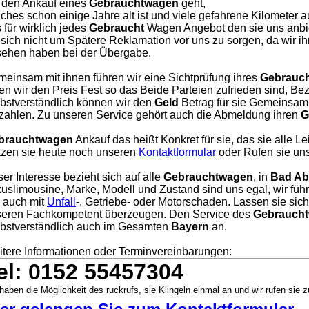
 den Ankauf eines
Gebrauchtwagen
geht,
ches schon einige Jahre alt ist und viele gefahrene Kilometer a
 für wirklich jedes
Gebraucht
Wagen Angebot den sie uns anbie
 sich nicht um Spätere Reklamation vor uns zu sorgen, da wir i
ehen haben bei der Übergabe.
einsam mit ihnen führen wir eine Sichtprüfung ihres
Gebrauc
en wir den Preis Fest so das Beide Parteien zufrieden sind, Bezah
bstverständlich können wir den
Geld
Betrag für sie Gemeinsam 
zahlen. Zu unseren Service gehört auch die Abmeldung ihren
G
brauchtwagen
Ankauf das heißt Konkret für sie, das sie alle L
zen sie heute noch unseren
Kontaktformular
oder Rufen sie uns
er Interesse bezieht sich auf alle
Gebrauchtwagen
, in
Bad A
uslimousine, Marke, Modell und Zustand sind uns egal, wir füh
, auch mit
Unfall
-, Getriebe- oder Motorschaden. Lassen sie sic
eren Fachkompetent überzeugen. Den Service des
Gebraucht
bstverständlich auch im Gesamten
Bayern
an.
tere Informationen oder Terminvereinbarungen:
el: 0152 55457304
haben die Möglichkeit des ruckrufs, sie Klingeln einmal an und wir rufen sie z