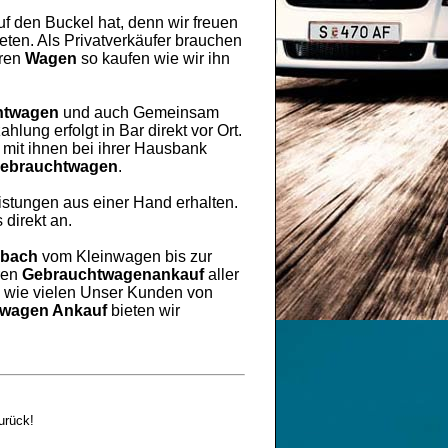
uf den Buckel hat, denn wir freuen
ten. Als Privatverkäufer brauchen
hren
Wagen
so kaufen wie wir ihn
htwagen
und auch Gemeinsam
lung erfolgt in Bar direkt vor Ort.
mit ihnen bei ihrer Hausbank
ebrauchtwagen
.
eistungen aus einer Hand erhalten.
 direkt an.
bbach
vom Kleinwagen bis zur
ren
Gebrauchtwagenankauf
aller
h wie vielen Unser Kunden von
wagen Ankauf
bieten wir
urück!