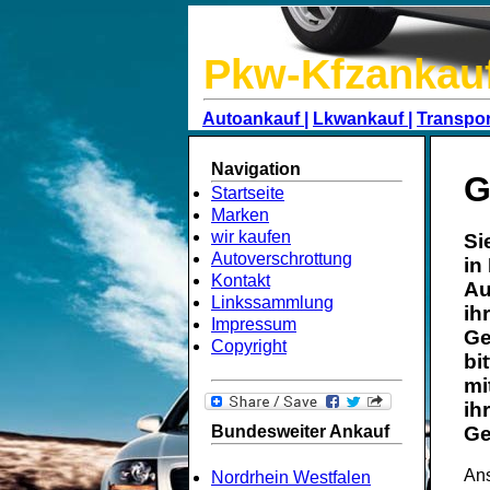
Pkw-Kfzankau
Autoankauf |
Lkwankauf |
Transpor
Navigation
G
Startseite
Marken
wir kaufen
Si
Autoverschrottung
in
Kontakt
Au
Linkssammlung
ih
Impressum
Ge
Copyright
bi
mi
ih
Bundesweiter Ankauf
Ge
Ans
Nordrhein Westfalen