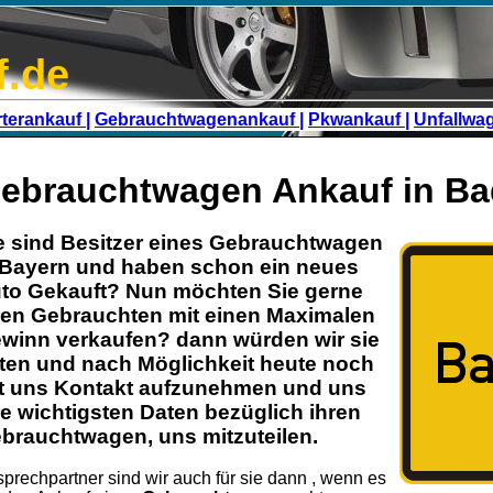
f.de
terankauf |
Gebrauchtwagenankauf |
Pkwankauf |
Unfallwa
ebrauchtwagen Ankauf in B
e sind Besitzer eines
Gebrauchtwagen
Bayern
und haben schon ein neues
to Gekauft? Nun möchten Sie gerne
ren
Gebrauchten
mit einen Maximalen
winn verkaufen? dann würden wir sie
tten und nach Möglichkeit heute noch
t uns Kontakt aufzunehmen und uns
re wichtigsten Daten bezüglich ihren
brauchtwagen
, uns mitzuteilen.
prechpartner sind wir auch für sie dann , wenn es