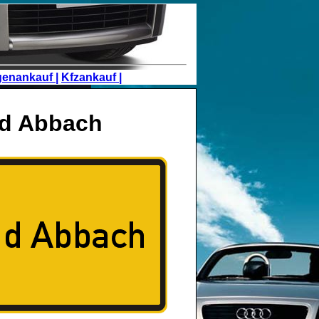
genankauf |
Kfzankauf |
ad Abbach