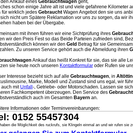
 den Ankauf eines
Gebrauchtwagen
geht,
ches schon einige Jahre alt ist und viele gefahrene Kilometer a
 für wirklich jedes
Gebraucht
Wagen Angebot den sie uns anbie
 sich nicht um Spätere Reklamation vor uns zu sorgen, da wir i
ehen haben bei der Übergabe.
einsam mit ihnen führen wir eine Sichtprüfung ihres
Gebrauc
en wir den Preis Fest so das Beide Parteien zufrieden sind, Bezah
bstverständlich können wir den
Geld
Betrag für sie Gemeinsam 
zahlen. Zu unseren Service gehört auch die Abmeldung ihren
G
brauchtwagen
Ankauf das heißt Konkret für sie, das sie alle L
zen sie heute noch unseren
Kontaktformular
oder Rufen sie uns
er Interesse bezieht sich auf alle
Gebrauchtwagen
, in
Altötti
uslimousine, Marke, Modell und Zustand sind uns egal, wir füh
, auch mit
Unfall
-, Getriebe- oder Motorschaden. Lassen sie sic
eren Fachkompetent überzeugen. Den Service des
Gebraucht
bstverständlich auch im Gesamten
Bayern
an.
tere Informationen oder Terminvereinbarungen:
el: 0152 55457304
haben die Möglichkeit des ruckrufs, sie Klingeln einmal an und wir rufen sie z