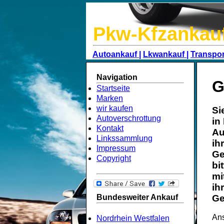
Pkw-Kfzankau
Autoankauf |
Lkwankauf |
Transpor
Navigation
G
Startseite
Marken
wir kaufen
Si
Autoverschrottung
in
Kontakt
Au
Linkssammlung
ih
Impressum
Ge
Copyright
bi
mi
ih
Bundesweiter Ankauf
Ge
Ans
Nordrhein Westfalen