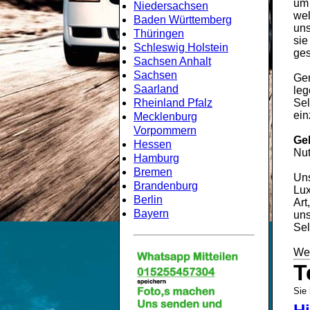
um
Niedersachsen
wel
Baden Württemberg
uns
Thüringen
sie
Schleswig Holstein
ges
Sachsen Anhalt
Sachsen
Gem
Saarland
leg
Rheinland Pfalz
Sel
ein
Mecklenburg
Vorpommern
Ge
Hessen
Nut
Hamburg
Bremen
Uns
Brandenburg
Lux
Berlin
Art
Bayern
uns
Sel
Wei
T
Sie 