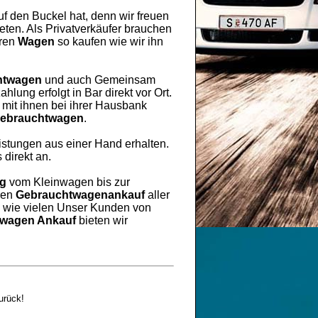
uf den Buckel hat, denn wir freuen
ten. Als Privatverkäufer brauchen
hren
Wagen
so kaufen wie wir ihn
htwagen
und auch Gemeinsam
lung erfolgt in Bar direkt vor Ort.
mit ihnen bei ihrer Hausbank
ebrauchtwagen
.
eistungen aus einer Hand erhalten.
 direkt an.
ng
vom Kleinwagen bis zur
ren
Gebrauchtwagenankauf
aller
h wie vielen Unser Kunden von
wagen Ankauf
bieten wir
urück!