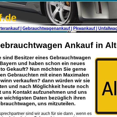
f.de
terankauf |
Gebrauchtwagenankauf |
Pkwankauf |
Unfallwa
ebrauchtwagen Ankauf in Alt
e sind Besitzer eines
Gebrauchtwagen
Bayern
und haben schon ein neues
to Gekauft? Nun möchten Sie gerne
ren
Gebrauchten
mit einen Maximalen
winn verkaufen? dann würden wir sie
tten und nach Möglichkeit heute noch
t uns Kontakt aufzunehmen und uns
re wichtigsten Daten bezüglich ihren
brauchtwagen
, uns mitzuteilen.
prechpartner sind wir auch für sie dann , wenn es