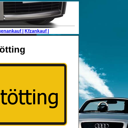
genankauf |
Kfzankauf |
ötting