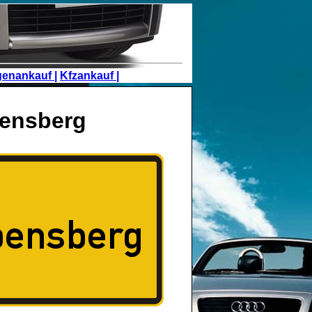
genankauf |
Kfzankauf |
bensberg