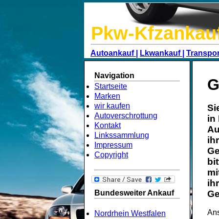
Pkw-Kfzankau
Autoankauf |
Lkwankauf |
Transpor
Navigation
G
Startseite
Marken
wir kaufen
Si
Autoverschrottung
in
Kontakt
Au
Linkssammlung
ih
Impressum
Ge
Copyright
bi
mi
ih
Bundesweiter Ankauf
Ge
Ans
Nordrhein Westfalen