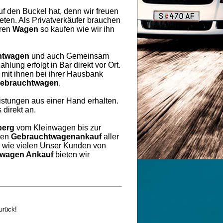
uf den Buckel hat, denn wir freuen
ten. Als Privatverkäufer brauchen
hren
Wagen
so kaufen wie wir ihn
htwagen
und auch Gemeinsam
lung erfolgt in Bar direkt vor Ort.
mit ihnen bei ihrer Hausbank
ebrauchtwagen
.
eistungen aus einer Hand erhalten.
 direkt an.
berg
vom Kleinwagen bis zur
ren
Gebrauchtwagenankauf
aller
h wie vielen Unser Kunden von
wagen Ankauf
bieten wir
urück!