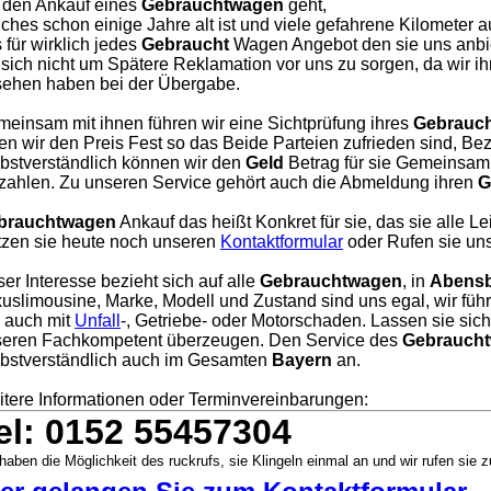
 den Ankauf eines
Gebrauchtwagen
geht,
ches schon einige Jahre alt ist und viele gefahrene Kilometer a
 für wirklich jedes
Gebraucht
Wagen Angebot den sie uns anbie
 sich nicht um Spätere Reklamation vor uns zu sorgen, da wir i
ehen haben bei der Übergabe.
einsam mit ihnen führen wir eine Sichtprüfung ihres
Gebrauc
en wir den Preis Fest so das Beide Parteien zufrieden sind, Bezah
bstverständlich können wir den
Geld
Betrag für sie Gemeinsam 
zahlen. Zu unseren Service gehört auch die Abmeldung ihren
G
brauchtwagen
Ankauf das heißt Konkret für sie, das sie alle L
zen sie heute noch unseren
Kontaktformular
oder Rufen sie uns
er Interesse bezieht sich auf alle
Gebrauchtwagen
, in
Abens
uslimousine, Marke, Modell und Zustand sind uns egal, wir füh
, auch mit
Unfall
-, Getriebe- oder Motorschaden. Lassen sie sic
eren Fachkompetent überzeugen. Den Service des
Gebraucht
bstverständlich auch im Gesamten
Bayern
an.
tere Informationen oder Terminvereinbarungen:
el: 0152 55457304
haben die Möglichkeit des ruckrufs, sie Klingeln einmal an und wir rufen sie z