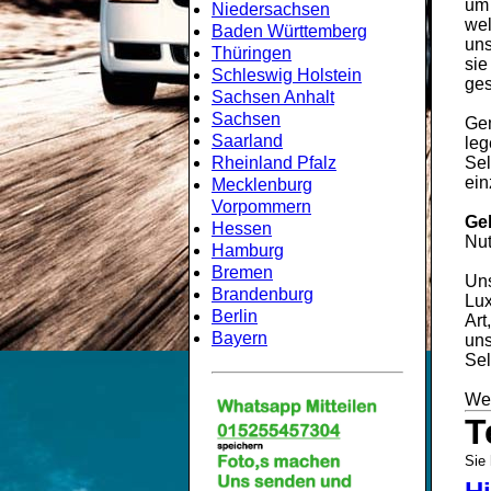
um
Niedersachsen
wel
Baden Württemberg
uns
Thüringen
sie
Schleswig Holstein
ges
Sachsen Anhalt
Sachsen
Gem
Saarland
leg
Rheinland Pfalz
Sel
ein
Mecklenburg
Vorpommern
Ge
Hessen
Nut
Hamburg
Bremen
Uns
Brandenburg
Lux
Berlin
Art
Bayern
uns
Sel
Wei
T
Sie 