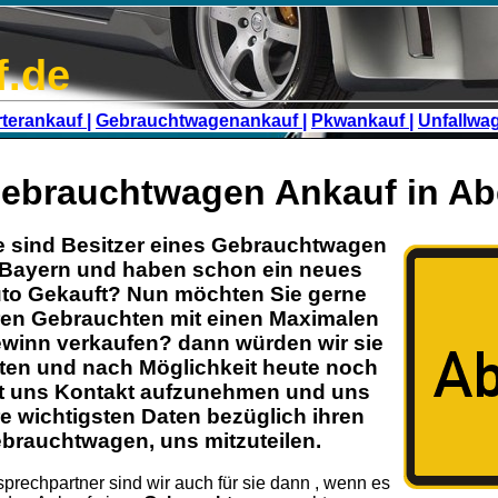
f.de
terankauf |
Gebrauchtwagenankauf |
Pkwankauf |
Unfallwa
ebrauchtwagen Ankauf in A
e sind Besitzer eines
Gebrauchtwagen
Bayern
und haben schon ein neues
to Gekauft? Nun möchten Sie gerne
ren
Gebrauchten
mit einen Maximalen
winn verkaufen? dann würden wir sie
tten und nach Möglichkeit heute noch
t uns Kontakt aufzunehmen und uns
re wichtigsten Daten bezüglich ihren
brauchtwagen
, uns mitzuteilen.
prechpartner sind wir auch für sie dann , wenn es