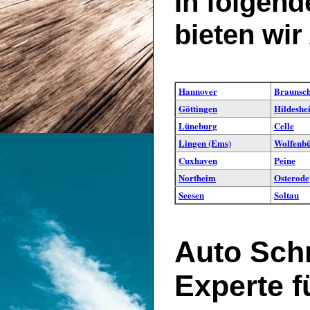
In folgend
bieten wir
Hannover
Braunsc
Göttingen
Hildeshe
Lüneburg
Celle
Lingen (Ems)
Wolfenbü
Cuxhaven
Peine
Northeim
Osterode
Seesen
Soltau
Auto Schn
Experte f