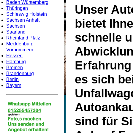
Baden Württemberg
Unser
Aut
Thüringen
Schleswig Holstein
bietet Ihn
Sachsen Anhalt
Sachsen
Saarland
schnelle u
Rheinland Pfalz
Mecklenburg
Abwicklun
Vorpommern
Hessen
Erfahrung
Hamburg
Bremen
Brandenburg
es sich be
Berlin
Bayern
Unfallwage
Autoankau
sind für S