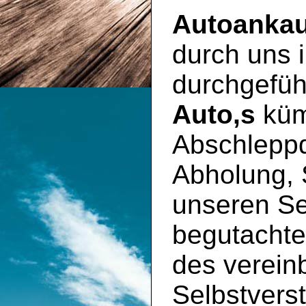
Autoankau
durch uns
durchgeführ
Auto,s
küm
Abschleppd
Abholung, 
unseren S
begutachte
des vereinb
Selbstverst