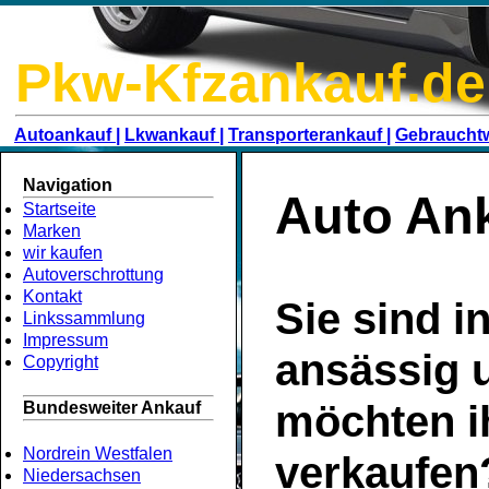
Pkw-Kfzankauf.de
Autoankauf |
Lkwankauf |
Transporterankauf |
Gebraucht
Navigation
Auto An
Startseite
Marken
wir kaufen
Autoverschrottung
Kontakt
Sie sind i
Linkssammlung
Impressum
ansässig 
Copyright
möchten i
Bundesweiter Ankauf
Nordrein Westfalen
verkaufen
Niedersachsen