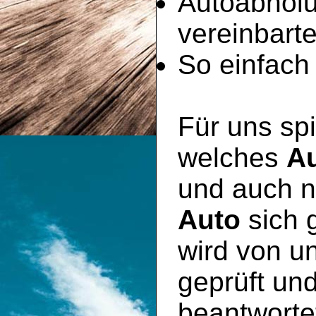
Autoabhol
vereinbart
So einfach 
Für uns spi
welches
A
und auch n
Auto
sich 
wird von u
geprüft un
beantworte