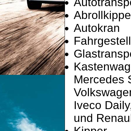
Autotransp
Abrollkippe
Autokran
Fahrgestell
Glastransp
Kastenwag
Mercedes Sp
Volkswagen
Iveco Dail
und Renault
Kipper