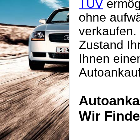
TÜV
ermögl
ohne aufw
verkaufen.
Zustand Ih
Ihnen einen
Autoankau
Autoanka
Wir Find