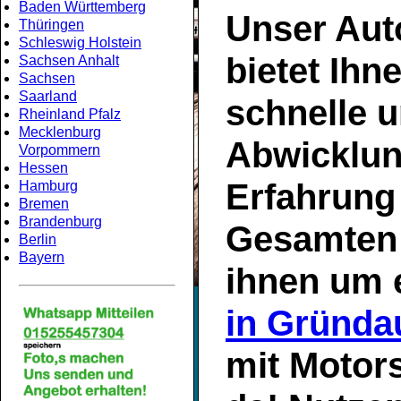
Baden Württemberg
Unser
Aut
Thüringen
Schleswig Holstein
bietet Ihn
Sachsen Anhalt
Sachsen
Saarland
schnelle u
Rheinland Pfalz
Mecklenburg
Abwicklun
Vorpommern
Hessen
Erfahrung
Hamburg
Bremen
Brandenburg
Gesamte
Berlin
Bayern
ihnen um 
in Gründa
mit
Motor