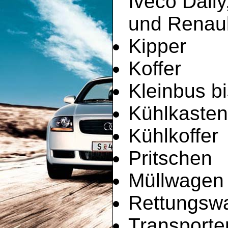
Iveco Dail
und Renault
Kipper
Koffer
Kleinbus bi
Kühlkaste
Kühlkoffer
Pritschen
Müllwagen
Rettungsw
Transporte