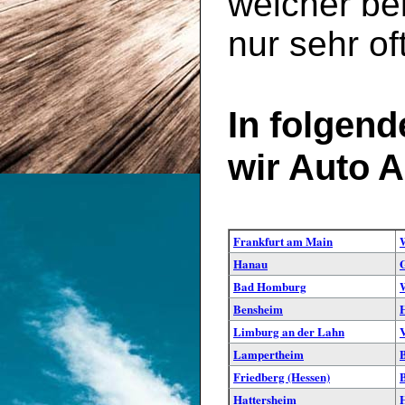
welcher be
nur sehr of
In folgend
wir Auto A
Frankfurt am Main
Hanau
Bad Homburg
Bensheim
Limburg an der Lahn
Lampertheim
Friedberg (Hessen)
Hattersheim