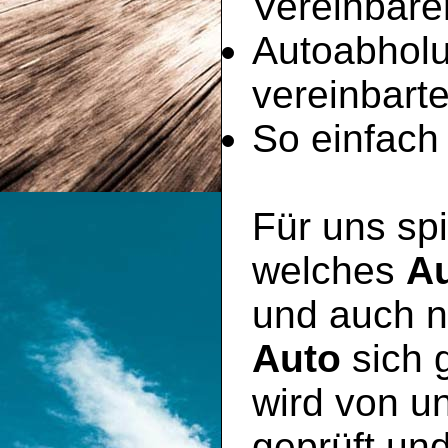
Vereinbare
Autoabhol
vereinbart
So einfach 
Für uns spi
welches
A
und auch n
Auto
sich 
wird von u
geprüft un