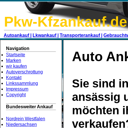
Pkw-Kfzankauf.de
Autoankauf |
Lkwankauf |
Transporterankauf |
Gebraucht
Navigation
Auto Ank
Startseite
Marken
wir kaufen
Autoverschrottung
Kontakt
Sie sind i
Linkssammlung
Impressum
ansässig 
Copyright
möchten i
Bundesweiter Ankauf
Nordrein Westfalen
verkaufen
Niedersachsen