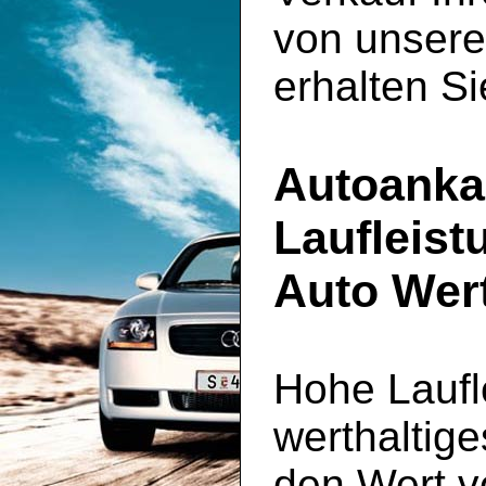
von unser
erhalten Si
Autoanka
Laufleist
Auto Wert
Hohe Laufl
werthaltig
den Wert v