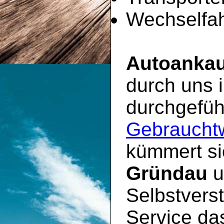
Wechselfah
Autoankau
durch uns
durchgeführ
Gebraucht
kümmert si
Gründau
u
Selbstvers
Service d